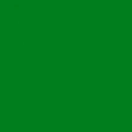
чики)
ома, хозяйствующие субъекты и частный сектор)
му сезону
гии проведения
 площадей)
 по городу Усть-Каменогорску