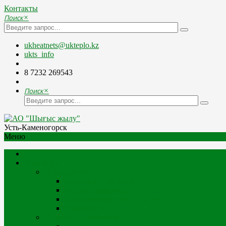
Контакты
Поиск
×
ukheatnets@ukteplo.kz
ukts_info
8 7232 269543
Поиск
×
Усть-Каменогорск
Меню
Компания
О Компании
Миссия и стратегия
История компании
Организационная структура
Руководство
Отчетность, финансы