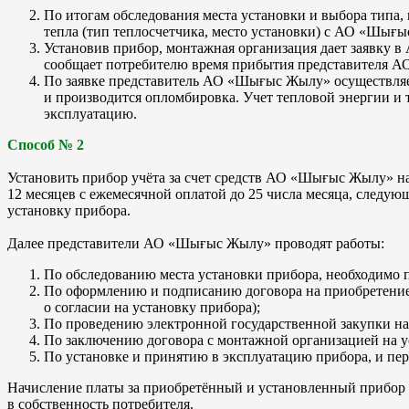
По итогам обследования места установки и выбора типа, 
тепла (тип теплосчетчика, место установки) с АО «Шығыс 
Установив прибор, монтажная организация дает заявку в 
сообщает потребителю время прибытия представителя А
По заявке представитель АО «Шығыс Жылу» осуществляет 
и производится опломбировка. Учет тепловой энергии и т
эксплуатацию.
Способ № 2
Установить прибор учёта за счет средств АО «Шығыс Жылу» н
12 месяцев с ежемесячной оплатой до 25 числа месяца, следу
установку прибора.
Далее представители АО «Шығыс Жылу» проводят работы:
По обследованию места установки прибора, необходимо
По оформлению и подписанию договора на приобретение 
о согласии на установку прибора);
По проведению электронной государственной закупки на
По заключению договора с монтажной организацией на у
По установке и принятию в эксплуатацию прибора, и пе
Начисление платы за приобретённый и установленный прибор 
в собственность потребителя.