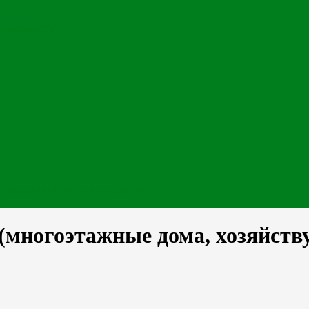
долженность
 градостроительного кадастра
(многоэтажные дома, хозяйст