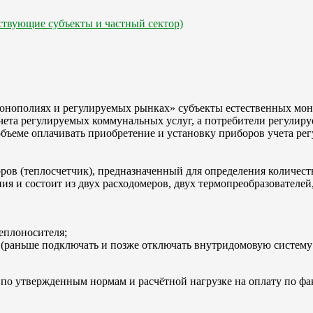
ствующие субъекты и частный сектор)
х монополиях и регулируемых рынках» субъекты естественных м
чета регулируемых коммунальных услуг, а потребители регулир
бъеме оплачивать приобретение и установку приборов учета рег
ров (теплосчетчик), предназначенный для определения количест
ния и состоит из двух расходомеров, двух термопреобразовател
еплоносителя;
(раньше подключать и позже отключать внутридомовую систему о
 по утвержденным нормам и расчётной нагрузке на оплату по фа