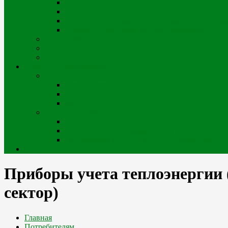
Способы оплаты
Рассрочка оплаты долга
Отключение/подключение за дебиторскую за
Порядок начисления за теплоснабжение
Энергосбережение
Филиал АО «Шығыс Жылу» в г. Риддере
Филиал АО «Шығыс Жылу» в с. Катон-Карагай
Проекты цифровизации
Наши сервисы
Центр коммунальных услуг
Мобильное приложение
Чат-боты
Внешние проекты
Портал iQala
Геопортал г. Усть-Каменогорск
Геоинформационный портал Государственного
Кабинет
Приборы учета теплоэнергии 
сектор)
Главная
Потребителям