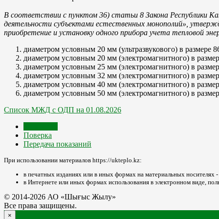
В соответствии с пунктом 36) статьи 8 Закона Республики Ка
деятельности субъектами естественных монополий», утвержде
приобретение и установку одного прибора учета тепловой эне
диаметром условным 20 мм (ультразвукового) в размере 8
диаметром условным 20 мм (электромагнитного) в размере
диаметром условным 25 мм (электромагнитного) в размере
диаметром условным 32 мм (электромагнитного) в размере
диаметром условным 40 мм (электромагнитного) в размере
диаметром условным 50 мм (электромагнитного) в размере
Список МЖД с ОДП на 01.08.2026
Установка
Поверка
Передача показаний
При использовании материалов https://ukteplo.kz:
в печатных изданиях или в иных формах на материальных носителях - бу
в Интернете или иных формах использования в электронном виде, пол
© 2014-2026 АО «Шығыс Жылу»
Все права защищены.
×