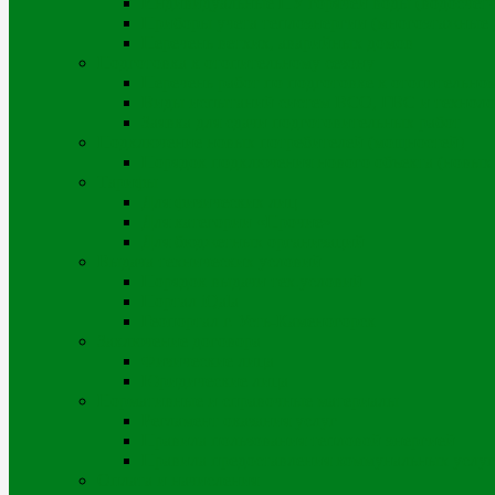
Индивидуальные ПУ горячей воды (водосчет
Приборы учета теплоэнергии (многоэтажные д
Перечень ветхих, аварийных домов
Подготовка к отопительному сезону
Перечень работ по подготовке к отопительно
Виды испытаний систем ВСО, ГВС и техноло
Заявка для сдачи подготовительных работ
Подключение новых потребителей (мощностей)
Порядок подключения нового объекта (новых
Тарифы
Для физических лиц
Для категории «Прочие»
Для бюджетных организаций
Выдача технических условий
Порядок выдачи тех.условий
Портал iQala
Геопортал г. Усть-Каменогорск
Заключение договора
Физические лица
Юридические лица
Нормативные и справочные материалы
Регламент оказания услуг
Правила пользования тепловой энергией
Правила предоставления коммунальных услуг
Оплата и начисления