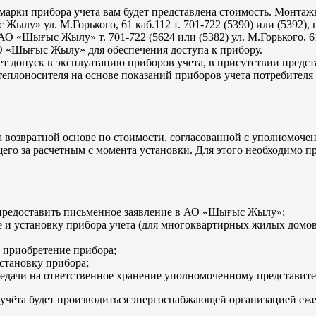
марки прибора учета вам будет представлена стоимость. Монтажн
Жылу» ул. М.Горького, 61 каб.112 т. 701-722 (5390) или (5392),
АО «Шығыс Жылу» т. 701-722 (5624 или (5382) ул. М.Горького, 6
О «Шығыс Жылу» для обеспечения доступа к прибору.
допуск в эксплуатацию приборов учета, в присутствии предста
еплоносителя на основе показаний приборов учета потребителя 
а возвратной основе по стоимости, согласованной с уполномоч
ющего за расчетным с момента установки. Для этого необходимо
 предоставить письменное заявление в АО «Шығыс Жылу»;
и установку прибора учета (для многоквартирных жилых домов
 приобретение прибора;
становку прибора;
редачи на ответственное хранение уполномоченному представите
учёта будет производиться энергоснабжающей организацией еже