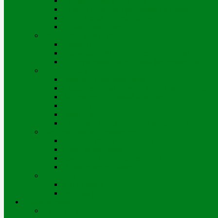
Тарифная смета по годам
Инвестиционная программа по годам
Отчет перед потребителями
Финансовая отчетность
Устойчивое развитие
Проекты
Взаимодействие с заинтересованными сторон
Интегрированная системы менеджмента
Деятельность
Законы и правовые акты
Схема тепловых сетей г. Усть-Каменогорска
Антикоррупционный комплаенс
Тендеры
Вакансии
Информация о доступных мощностях
Корпоративное управление
Корпоративные документы
Совет директоров
Комитеты Совета директоров
Управление рисками
Контакты
Мы на карте
Режимы работы
Потребителям
Приборы учета