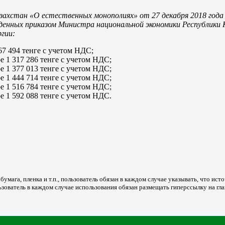
захстан «О естественных монополиях» от 27 декабря 2018 года
нных приказом Министра национальной экономики Республики К
ргии:
67 494 тенге с учетом НДС;
 1 317 286 тенге с учетом НДС;
 1 377 013 тенге с учетом НДС;
 1 444 714 тенге с учетом НДС;
 1 516 784 тенге с учетом НДС;
 1 592 088 тенге с учетом НДС.
мага, пленка и т.п., пользователь обязан в каждом случае указывать, что источ
ьзователь в каждом случае использования обязан размещать гиперссылку на гл