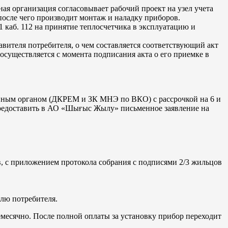
ая организация согласовывает рабочий проект на узел учета
 после чего производит монтаж и наладку приборов.
1 каб. 112 на принятие теплосчетчика в эксплуатацию и
вителя потребителя, о чем составляется соответствующий акт
осуществляется с момента подписания акта о его приемке в
енным органом (ДКРЕМ и ЗК МНЭ по ВКО) с рассрочкой на 6 и
 предоставить в АО «Шығыс Жылу» письменное заявление на
, с приложением протокола собрания с подписями 2/3 жильцов
лю потребителя.
месячно. После полной оплаты за установку прибор переходит