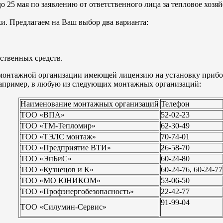
о 25 мая по заявлению от ответственного лица за тепловое хозя
и. Предлагаем на Ваш выбор два варианта:
бственных средств.
онтажной организации имеющей лицензию на установку приборов
Например, в любую из следующих монтажных организаций:
Наименование монтажных организаций
Телефон
ТОО «ВПА»
52-02-23
ТОО «ТМ-Тепломир»
62-30-49
ТОО «ТЭЛС монтаж»
70-74-01
ТОО «Предприятие ВТИ»
26-58-70
ТОО «ЭнБиС»
60-24-80
ТОО «Кузнецов и К»
60-24-76, 60-24-77
ТОО «МО ЮНИКОМ»
53-06-50
ТОО «Профэнергобезопасность»
22-42-77
91-99-04
TOO «Силумин-Сервис»