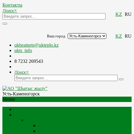
Контакты
Поиск
×
KZ
RU
KZ
RU
Ваш город
ukheatnets@ukteplo.kz
ukts_info
8 7232 269543
Поиск
×
Усть-Каменогорск
Меню
Компания
О Компании
Миссия и стратегия
История компании