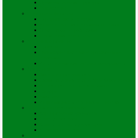
Организационная структура
Руководство
Отчетность, финансы
Тарифная смета по годам
Инвестиционная программа по годам
Отчет перед потребителями
Финансовая отчетность
Устойчивое развитие
Проекты
Взаимодействие с заинтересованными
сторонами
Интегрированная системы менеджмента
Деятельность
Законы и правовые акты
Схема тепловых сетей г. Усть-Каменогорска
Антикоррупционный комплаенс
Тендеры
Вакансии
Информация о доступных мощностях
Корпоративное управление
Корпоративные документы
Совет директоров
Комитеты Совета директоров
Управление рисками
Контакты