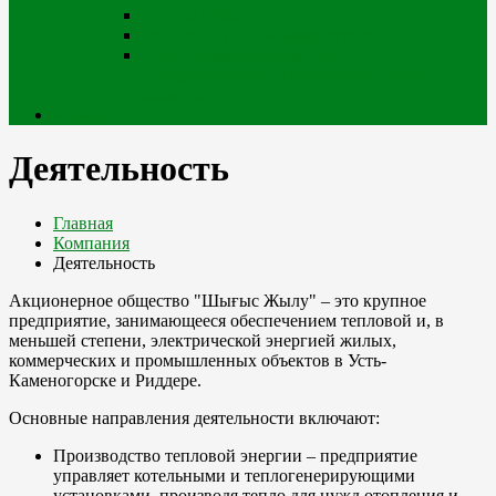
Портал iQala
Геопортал г. Усть-Каменогорск
Геоинформационный портал
Государственного градостроительного
кадастра
Кабинет
Деятельность
Главная
Компания
Деятельность
Акционерное общество "Шығыс Жылу" – это крупное
предприятие, занимающееся обеспечением тепловой и, в
меньшей степени, электрической энергией жилых,
коммерческих и промышленных объектов в Усть-
Каменогорске и Риддере.
Основные направления деятельности включают:
Производство тепловой энергии – предприятие
управляет котельными и теплогенерирующими
установками, производя тепло для нужд отопления и