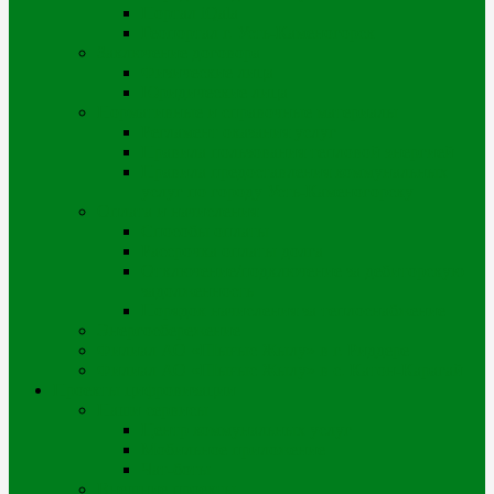
Портал iQala
Геопортал г. Усть-Каменогорск
Заключение договора
Физические лица
Юридические лица
Нормативные и справочные материалы
Регламент оказания услуг
Правила пользования тепловой энергией
Правила предоставления коммунальных
услуг по городу Усть-Каменогорску
Оплата и начисления
Способы оплаты
Рассрочка оплаты долга
Отключение/подключение за дебиторскую
задолженность
Порядок начисления за теплоснабжение
Энергосбережение
Филиал АО «Шығыс Жылу» в г. Риддере
Филиал АО «Шығыс Жылу» в с. Катон-Карагай
Проекты цифровизации
Наши сервисы
Центр коммунальных услуг
Мобильное приложение
Чат-боты
Внешние проекты