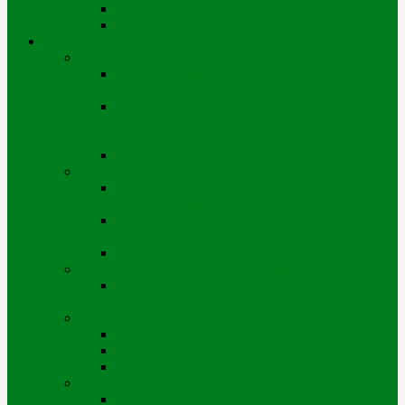
Мы на карте
Режимы работы
Потребителям
Приборы учета
Индивидуальные ПУ горячей воды
(водосчетчики)
Приборы учета теплоэнергии
(многоэтажные дома, хозяйствующие
субъекты и частный сектор)
Перечень ветхих, аварийных домов
Подготовка к отопительному сезону
Перечень работ по подготовке к
отопительному сезону
Виды испытаний систем ВСО, ГВС и
технологии проведения
Заявка для сдачи подготовительных работ
Подключение новых потребителей (мощностей)
Порядок подключения нового объекта
(новых площадей)
Тарифы
Для физических лиц
Для категории «Прочие»
Для бюджетных организаций
Выдача технических условий
Порядок выдачи тех.условий