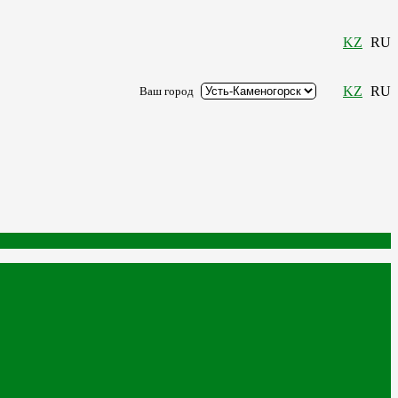
KZ
RU
KZ
RU
Ваш город