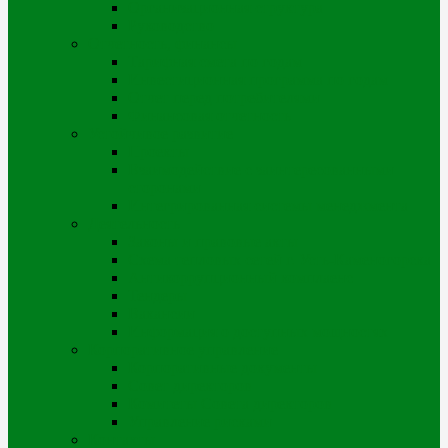
Организационная структура
Руководство
Отчетность, финансы
Тарифная смета по годам
Инвестиционная программа по годам
Отчет перед потребителями
Финансовая отчетность
Устойчивое развитие
Проекты
Взаимодействие с заинтересованными
сторонами
Интегрированная системы менеджмента
Деятельность
Законы и правовые акты
Схема тепловых сетей г. Усть-Каменогорска
Антикоррупционный комплаенс
Тендеры
Вакансии
Информация о доступных мощностях
Корпоративное управление
Корпоративные документы
Совет директоров
Комитеты Совета директоров
Управление рисками
Контакты