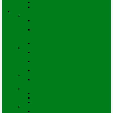
Мы на карте
Режимы работы
Потребителям
Приборы учета
Индивидуальные ПУ горячей воды
(водосчетчики)
Приборы учета теплоэнергии
(многоэтажные дома, хозяйствующие
субъекты и частный сектор)
Перечень ветхих, аварийных домов
Подготовка к отопительному сезону
Перечень работ по подготовке к
отопительному сезону
Виды испытаний систем ВСО, ГВС и
технологии проведения
Заявка для сдачи подготовительных работ
Подключение новых потребителей (мощностей)
Порядок подключения нового объекта
(новых площадей)
Тарифы
Для физических лиц
Для категории «Прочие»
Для бюджетных организаций
Выдача технических условий
Порядок выдачи тех.условий