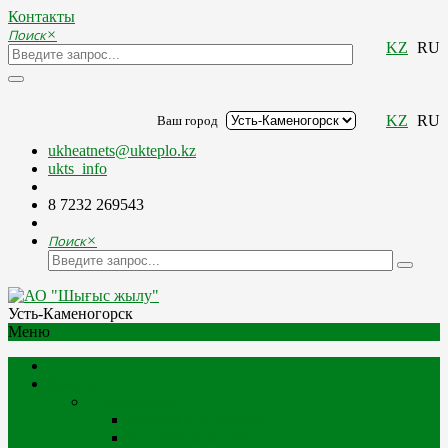
Контакты
Поиск
×
KZ
RU
KZ
RU
Ваш город
ukheatnets@ukteplo.kz
ukts_info
8 7232 269543
Поиск
×
Усть-Каменогорск
Меню
Компания
О Компании
Миссия и стратегия
История компании