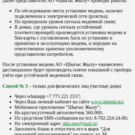
Далее представители АО «Шығыс Жылу» проводят работы:
По обследованию места установки модема, наличие
подключения к электрической сети (розетка);
По проведению уровня сигнала модемной связи;
В домах, где уровень сигнала устойчивый
(соответствующий) производится установка модема и
Sim-карты с составлением Акта по установке и
принятию в эксплуатацию модема, и передаче на
ответственное хранение уполномоченному
представителю потребителя.
После установки модема АО «Шығыс Жылу» ежемесячно
дистанционно будет производить снятие показаний с прибора
учёта при устойчивой модемной связи.
Способ № 3
– только для физических лиц (частные дома)
Через whatsapp +7 775 221 2557;
Через Ваш личный кабинет на сайте
www.ukteplo.kz
;
Мобильное приложение "Шығыс Жылу";
На круглосуточный автоответчик 560-900;
По средством SMS-сообщения на тел: 8-702-224-24-80;
На электронный адрес
ukts.sms@mail.ru
;
Заполнить бланк и отпустить его в ящик “Для
показаний теплосчетчиков” по адресу: ул. М.