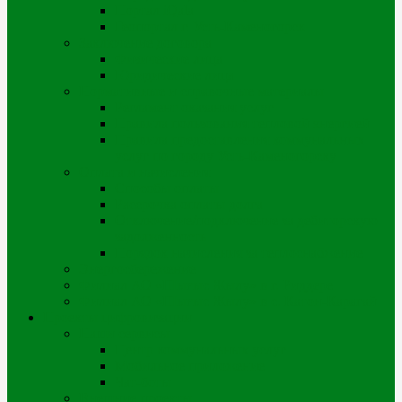
Портал iQala
Геопортал г. Усть-Каменогорск
Заключение договора
Физические лица
Юридические лица
Нормативные и справочные материалы
Регламент оказания услуг
Правила пользования тепловой энергией
Правила предоставления коммунальных
услуг по городу Усть-Каменогорску
Оплата и начисления
Способы оплаты
Рассрочка оплаты долга
Отключение/подключение за дебиторскую
задолженность
Порядок начисления за теплоснабжение
Энергосбережение
Филиал АО «Шығыс Жылу» в г. Риддере
Филиал АО «Шығыс Жылу» в с. Катон-Карагай
Проекты цифровизации
Наши сервисы
Центр коммунальных услуг
Мобильное приложение
Чат-боты
Внешние проекты