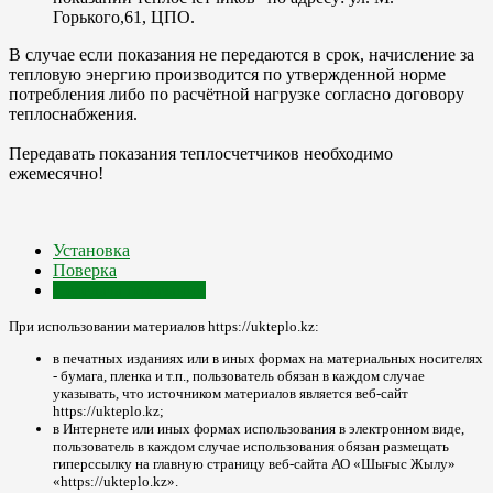
Горького,61, ЦПО.
В случае если показания не передаются в срок, начисление за
тепловую энергию производится по утвержденной норме
потребления либо по расчётной нагрузке согласно договору
теплоснабжения.
Передавать показания теплосчетчиков необходимо
ежемесячно!
Установка
Поверка
Передача показаний
При использовании материалов https://ukteplo.kz:
в печатных изданиях или в иных формах на материальных носителях
- бумага, пленка и т.п., пользователь обязан в каждом случае
указывать, что источником материалов является веб-сайт
https://ukteplo.kz;
в Интернете или иных формах использования в электронном виде,
пользователь в каждом случае использования обязан размещать
гиперссылку на главную страницу веб-сайта АО «Шығыс Жылу»
«https://ukteplo.kz».