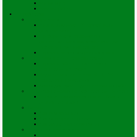
Мы на карте
Режимы работы
Потребителям
Приборы учета
Индивидуальные ПУ горячей воды
(водосчетчики)
Приборы учета теплоэнергии
(многоэтажные дома, хозяйствующие
субъекты и частный сектор)
Перечень ветхих, аварийных домов
Подготовка к отопительному сезону
Перечень работ по подготовке к
отопительному сезону
Виды испытаний систем ВСО, ГВС и
технологии проведения
Заявка для сдачи подготовительных работ
Подключение новых потребителей (мощностей)
Порядок подключения нового объекта
(новых площадей)
Тарифы
Для физических лиц
Для категории «Прочие»
Для бюджетных организаций
Выдача технических условий
Порядок выдачи тех.условий