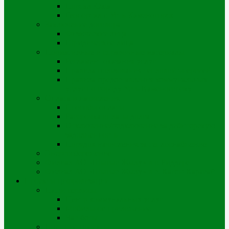
Портал iQala
Геопортал г. Усть-Каменогорск
Заключение договора
Физические лица
Юридические лица
Нормативные и справочные материалы
Регламент оказания услуг
Правила пользования тепловой энергией
Правила предоставления коммунальных
услуг по городу Усть-Каменогорску
Оплата и начисления
Способы оплаты
Рассрочка оплаты долга
Отключение/подключение за дебиторскую
задолженность
Порядок начисления за теплоснабжение
Энергосбережение
Филиал АО «Шығыс Жылу» в г. Риддере
Филиал АО «Шығыс Жылу» в с. Катон-Карагай
Проекты цифровизации
Наши сервисы
Центр коммунальных услуг
Мобильное приложение
Чат-боты
Внешние проекты