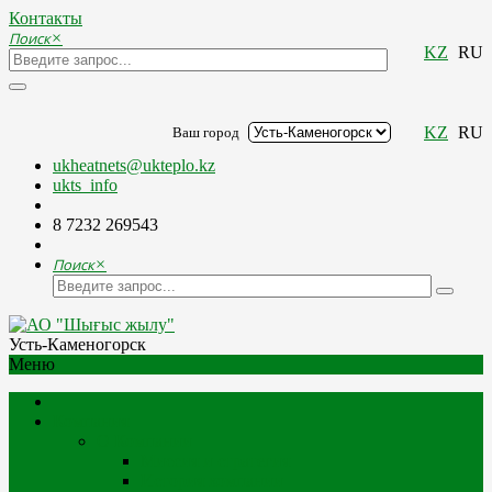
Контакты
Поиск
×
KZ
RU
KZ
RU
Ваш город
ukheatnets@ukteplo.kz
ukts_info
8 7232 269543
Поиск
×
Усть-Каменогорск
Меню
Компания
О Компании
Миссия и стратегия
История компании