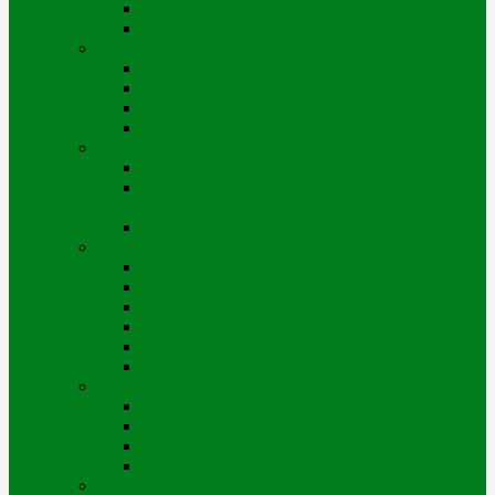
Организационная структура
Руководство
Отчетность, финансы
Тарифная смета по годам
Инвестиционная программа по годам
Отчет перед потребителями
Финансовая отчетность
Устойчивое развитие
Проекты
Взаимодействие с заинтересованными
сторонами
Интегрированная системы менеджмента
Деятельность
Законы и правовые акты
Схема тепловых сетей г. Усть-Каменогорска
Антикоррупционный комплаенс
Тендеры
Вакансии
Информация о доступных мощностях
Корпоративное управление
Корпоративные документы
Совет директоров
Комитеты Совета директоров
Управление рисками
Контакты