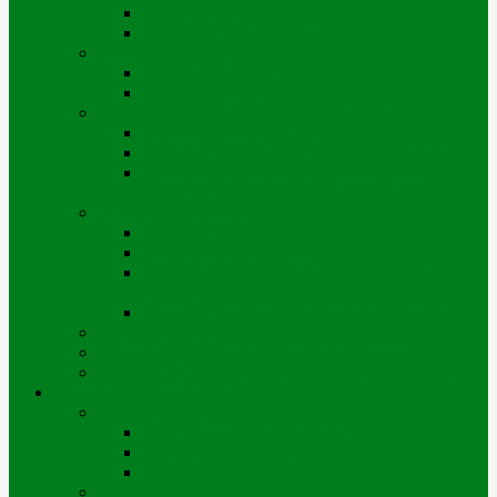
Портал iQala
Геопортал г. Усть-Каменогорск
Заключение договора
Физические лица
Юридические лица
Нормативные и справочные материалы
Регламент оказания услуг
Правила пользования тепловой энергией
Правила предоставления коммунальных
услуг по городу Усть-Каменогорску
Оплата и начисления
Способы оплаты
Рассрочка оплаты долга
Отключение/подключение за дебиторскую
задолженность
Порядок начисления за теплоснабжение
Энергосбережение
Филиал АО «Шығыс Жылу» в г. Риддере
Филиал АО «Шығыс Жылу» в с. Катон-Карагай
Проекты цифровизации
Наши сервисы
Центр коммунальных услуг
Мобильное приложение
Чат-боты
Внешние проекты