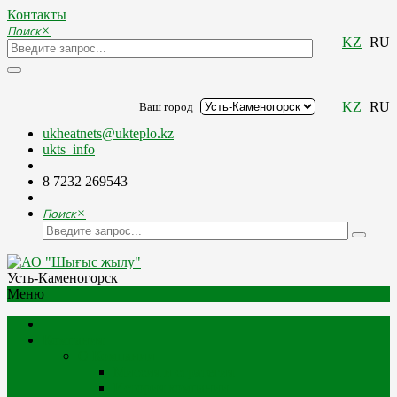
Контакты
Поиск
×
KZ
RU
KZ
RU
Ваш город
ukheatnets@ukteplo.kz
ukts_info
8 7232 269543
Поиск
×
Усть-Каменогорск
Меню
Компания
О Компании
Миссия и стратегия
История компании