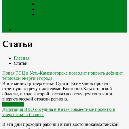
Портал iQala
Геопортал г. Усть-Каменогорск
Геоинформационный портал
Государственного градостроительного
кадастра
Кабинет
Статьи
Главная
Статьи
Новая ТЭЦ в Усть-Каменогорске позволит покрыть дефицит
тепловой энергии города
Вице-министр энергетики Сунгат Есимханов провел
отчетную встречу с жителями Восточно-Казахстанской
области, в ходе которой рассказал о текущем состоянии
энергетической отрасли региона.
Подробнее
Делегация ВКО обсудила в Китае совместные проекты в
энергетике и бизнесе
В эти дни проходит рабочий визит восточноказахстанской