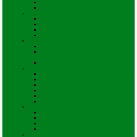
Организационная структура
Руководство
Отчетность, финансы
Тарифная смета по годам
Инвестиционная программа по годам
Отчет перед потребителями
Финансовая отчетность
Устойчивое развитие
Проекты
Взаимодействие с заинтересованными
сторонами
Интегрированная системы менеджмента
Деятельность
Законы и правовые акты
Схема тепловых сетей г. Усть-Каменогорска
Антикоррупционный комплаенс
Тендеры
Вакансии
Информация о доступных мощностях
Корпоративное управление
Корпоративные документы
Совет директоров
Комитеты Совета директоров
Управление рисками
Контакты