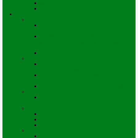
Мы на карте
Режимы работы
Потребителям
Приборы учета
Индивидуальные ПУ горячей воды
(водосчетчики)
Приборы учета теплоэнергии
(многоэтажные дома, хозяйствующие
субъекты и частный сектор)
Перечень ветхих, аварийных домов
Подготовка к отопительному сезону
Перечень работ по подготовке к
отопительному сезону
Виды испытаний систем ВСО, ГВС и
технологии проведения
Заявка для сдачи подготовительных работ
Подключение новых потребителей (мощностей)
Порядок подключения нового объекта
(новых площадей)
Тарифы
Для физических лиц
Для категории «Прочие»
Для бюджетных организаций
Выдача технических условий
Порядок выдачи тех.условий