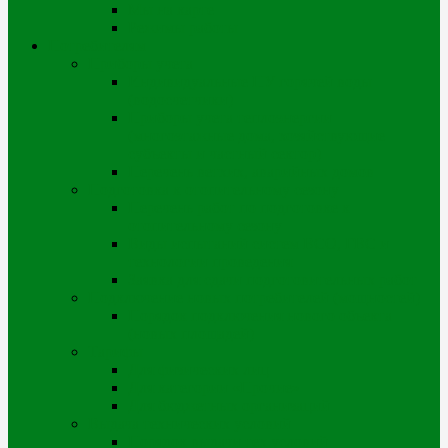
Мы на карте
Режимы работы
Потребителям
Приборы учета
Индивидуальные ПУ горячей воды
(водосчетчики)
Приборы учета теплоэнергии
(многоэтажные дома, хозяйствующие
субъекты и частный сектор)
Перечень ветхих, аварийных домов
Подготовка к отопительному сезону
Перечень работ по подготовке к
отопительному сезону
Виды испытаний систем ВСО, ГВС и
технологии проведения
Заявка для сдачи подготовительных работ
Подключение новых потребителей (мощностей)
Порядок подключения нового объекта
(новых площадей)
Тарифы
Для физических лиц
Для категории «Прочие»
Для бюджетных организаций
Выдача технических условий
Порядок выдачи тех.условий