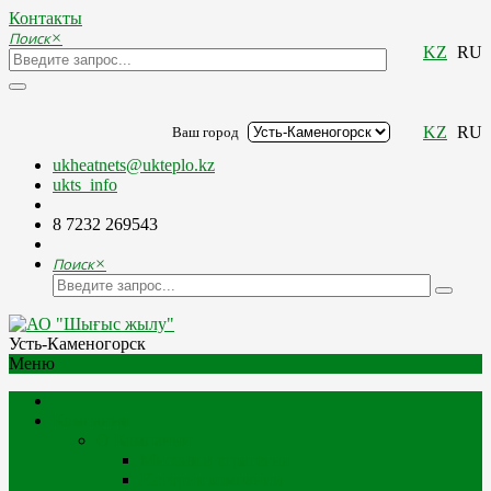
Контакты
Поиск
×
KZ
RU
KZ
RU
Ваш город
ukheatnets@ukteplo.kz
ukts_info
8 7232 269543
Поиск
×
Усть-Каменогорск
Меню
Компания
О Компании
Миссия и стратегия
История компании