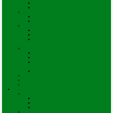
Портал iQala
Геопортал г. Усть-Каменогорск
Заключение договора
Физические лица
Юридические лица
Нормативные и справочные материалы
Регламент оказания услуг
Правила пользования тепловой энергией
Правила предоставления коммунальных
услуг по городу Усть-Каменогорску
Оплата и начисления
Способы оплаты
Рассрочка оплаты долга
Отключение/подключение за дебиторскую
задолженность
Порядок начисления за теплоснабжение
Энергосбережение
Филиал АО «Шығыс Жылу» в г. Риддере
Филиал АО «Шығыс Жылу» в с. Катон-Карагай
Проекты цифровизации
Наши сервисы
Центр коммунальных услуг
Мобильное приложение
Чат-боты
Внешние проекты