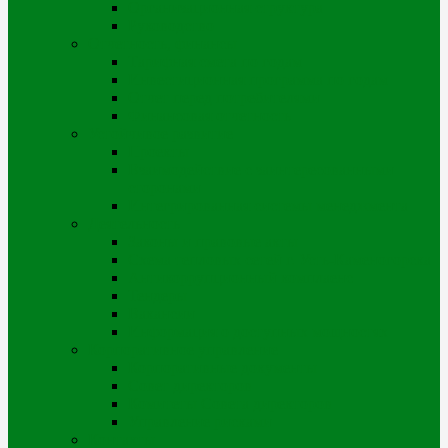
Организационная структура
Руководство
Отчетность, финансы
Тарифная смета по годам
Инвестиционная программа по годам
Отчет перед потребителями
Финансовая отчетность
Устойчивое развитие
Проекты
Взаимодействие с заинтересованными
сторонами
Интегрированная системы менеджмента
Деятельность
Законы и правовые акты
Схема тепловых сетей г. Усть-Каменогорска
Антикоррупционный комплаенс
Тендеры
Вакансии
Информация о доступных мощностях
Корпоративное управление
Корпоративные документы
Совет директоров
Комитеты Совета директоров
Управление рисками
Контакты