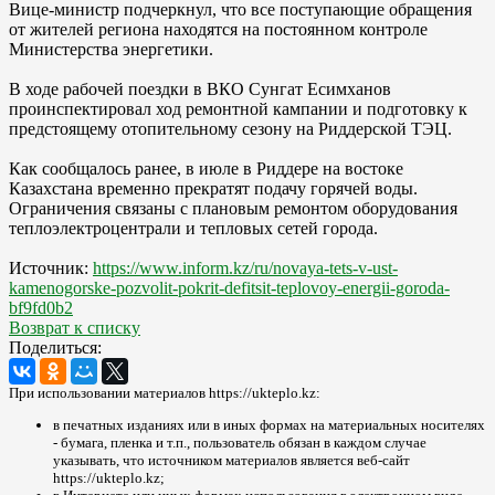
Вице-министр подчеркнул, что все поступающие обращения
от жителей региона находятся на постоянном контроле
Министерства энергетики.
В ходе рабочей поездки в ВКО Сунгат Есимханов
проинспектировал ход ремонтной кампании и подготовку к
предстоящему отопительному сезону на Риддерской ТЭЦ.
Как сообщалось ранее, в июле в Риддере на востоке
Казахстана временно прекратят подачу горячей воды.
Ограничения связаны с плановым ремонтом оборудования
теплоэлектроцентрали и тепловых сетей города.
Источник:
https://www.inform.kz/ru/novaya-tets-v-ust-
kamenogorske-pozvolit-pokrit-defitsit-teplovoy-energii-goroda-
bf9fd0b2
Возврат к списку
Поделиться:
При использовании материалов https://ukteplo.kz:
в печатных изданиях или в иных формах на материальных носителях
- бумага, пленка и т.п., пользователь обязан в каждом случае
указывать, что источником материалов является веб-сайт
https://ukteplo.kz;