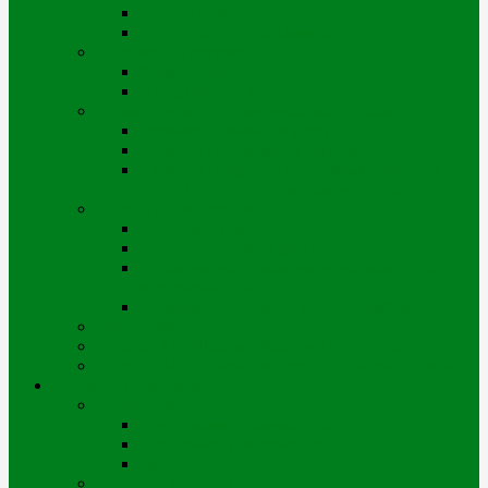
Портал iQala
Геопортал г. Усть-Каменогорск
Заключение договора
Физические лица
Юридические лица
Нормативные и справочные материалы
Регламент оказания услуг
Правила пользования тепловой энергией
Правила предоставления коммунальных
услуг по городу Усть-Каменогорску
Оплата и начисления
Способы оплаты
Рассрочка оплаты долга
Отключение/подключение за дебиторскую
задолженность
Порядок начисления за теплоснабжение
Энергосбережение
Филиал АО «Шығыс Жылу» в г. Риддере
Филиал АО «Шығыс Жылу» в с. Катон-Карагай
Проекты цифровизации
Наши сервисы
Центр коммунальных услуг
Мобильное приложение
Чат-боты
Внешние проекты