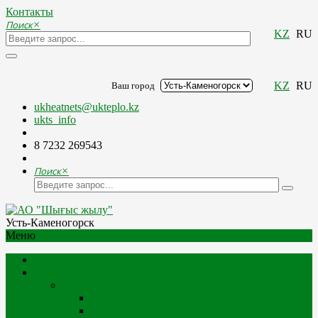
Контакты
Поиск
×
KZ
RU
KZ
RU
Ваш город
ukheatnets@ukteplo.kz
ukts_info
8 7232 269543
Поиск
×
Усть-Каменогорск
Меню
Компания
О Компании
Миссия и стратегия
История компании