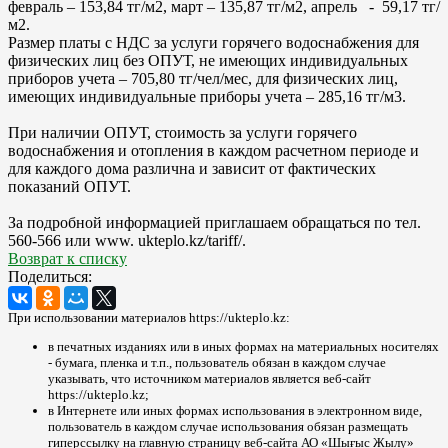
февраль – 153,84 тг/м2, март – 135,87 тг/м2, апрель - 59,17 тг/
м2.
Размер платы с НДС за услуги горячего водоснабжения для
физических лиц без ОПУТ, не имеющих индивидуальных
приборов учета – 705,80 тг/чел/мес, для физических лиц,
имеющих индивидуальные приборы учета – 285,16 тг/м3.
При наличии ОПУТ, стоимость за услуги горячего
водоснабжения и отопления в каждом расчетном периоде и
для каждого дома различна и зависит от фактических
показаний ОПУТ.
За подробной информацией приглашаем обращаться по тел.
560-566 или www. ukteplo.kz/tariff/.
Возврат к списку
Поделиться:
При использовании материалов https://ukteplo.kz:
в печатных изданиях или в иных формах на материальных носителях
- бумага, пленка и т.п., пользователь обязан в каждом случае
указывать, что источником материалов является веб-сайт
https://ukteplo.kz;
в Интернете или иных формах использования в электронном виде,
пользователь в каждом случае использования обязан размещать
гиперссылку на главную страницу веб-сайта АО «Шығыс Жылу»