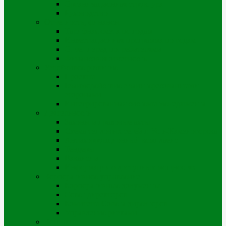
Организационная структура
Руководство
Отчетность, финансы
Тарифная смета по годам
Инвестиционная программа по годам
Отчет перед потребителями
Финансовая отчетность
Устойчивое развитие
Проекты
Взаимодействие с заинтересованными
сторонами
Интегрированная системы менеджмента
Деятельность
Законы и правовые акты
Схема тепловых сетей г. Усть-Каменогорска
Антикоррупционный комплаенс
Тендеры
Вакансии
Информация о доступных мощностях
Корпоративное управление
Корпоративные документы
Совет директоров
Комитеты Совета директоров
Управление рисками
Контакты