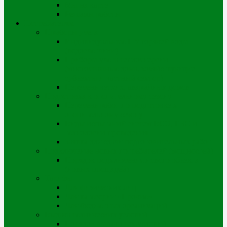
Мы на карте
Режимы работы
Потребителям
Приборы учета
Индивидуальные ПУ горячей воды
(водосчетчики)
Приборы учета теплоэнергии
(многоэтажные дома, хозяйствующие
субъекты и частный сектор)
Перечень ветхих, аварийных домов
Подготовка к отопительному сезону
Перечень работ по подготовке к
отопительному сезону
Виды испытаний систем ВСО, ГВС и
технологии проведения
Заявка для сдачи подготовительных работ
Подключение новых потребителей (мощностей)
Порядок подключения нового объекта
(новых площадей)
Тарифы
Для физических лиц
Для категории «Прочие»
Для бюджетных организаций
Выдача технических условий
Порядок выдачи тех.условий