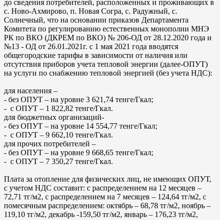
до сведения потребителей, расположенных и проживающих в
с. Ново-Ахмирово, п. Новая Согра, с. Радужный, с.
Солнечный, что на основании приказов Департамента
Комитета по регулированию естественных монополии МНЭ
РК по ВКО (ДКРЕМ по ВКО) № 206-ОД от 28.12.2020 года и
№13 - ОД от 26.01.2021г. с 1 мая 2021 года вводятся
общегородские тарифы в зависимости от наличия или
отсутствия приборов учета тепловой энергии (далее-ОПУТ)
на услуги по снабжению тепловой энергией (без учета НДС):
для населения –
- без ОПУТ – на уровне 3 621,74 тенге/Гкал;
- с ОПУТ – 1 822,82 тенге/Гкал.
для бюджетных организаций-
- без ОПУТ – на уровне 14 554,77 тенге/Гкал;
- с ОПУТ – 9 662,10 тенге/Гкал.
для прочих потребителей –
- без ОПУТ – на уровне 9 668,65 тенге/Гкал;
- с ОПУТ – 7 350,27 тенге/Гкал.
Плата за отопление для физических лиц, не имеющих ОПУТ,
с учетом НДС составит: с распределением на 12 месяцев –
72,71 тг/м2, с распределением на 7 месяцев – 124,64 тг/м2, с
помесячным распределением: октябрь – 68,78 тг/м2, ноябрь –
119,10 тг/м2, декабрь -159,50 тг/м2, январь – 176,23 тг/м2,