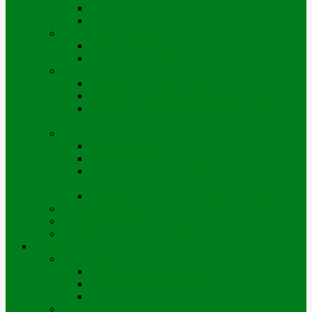
Портал iQala
Геопортал г. Усть-Каменогорск
Заключение договора
Физические лица
Юридические лица
Нормативные и справочные материалы
Регламент оказания услуг
Правила пользования тепловой энергией
Правила предоставления коммунальных
услуг по городу Усть-Каменогорску
Оплата и начисления
Способы оплаты
Рассрочка оплаты долга
Отключение/подключение за дебиторскую
задолженность
Порядок начисления за теплоснабжение
Энергосбережение
Филиал АО «Шығыс Жылу» в г. Риддере
Филиал АО «Шығыс Жылу» в с. Катон-Карагай
Проекты цифровизации
Наши сервисы
Центр коммунальных услуг
Мобильное приложение
Чат-боты
Внешние проекты