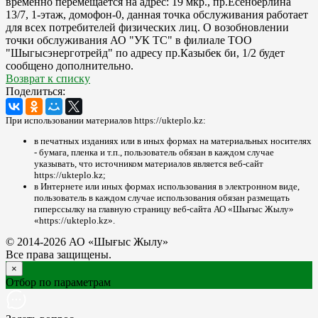
временно перемещается на адрес: 19 мкр., пр.Есенберлина
13/7, 1-этаж, домофон-0, данная точка обслуживания работает
для всех потребителей физических лиц. О возобновлении
точки обслуживания АО "УК ТС" в филиале ТОО
"Шыгысэнерготрейд" по адресу пр.Казыбек би, 1/2 будет
сообщено дополнительно.
Возврат к списку
Поделиться:
При использовании материалов https://ukteplo.kz:
в печатных изданиях или в иных формах на материальных носителях
- бумага, пленка и т.п., пользователь обязан в каждом случае
указывать, что источником материалов является веб-сайт
https://ukteplo.kz;
в Интернете или иных формах использования в электронном виде,
пользователь в каждом случае использования обязан размещать
гиперссылку на главную страницу веб-сайта АО «Шығыс Жылу»
«https://ukteplo.kz».
© 2014-2026 АО «Шығыс Жылу»
Все права защищены.
×
Отбор по параметрам