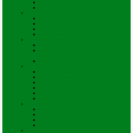
Организационная структура
Руководство
Отчетность, финансы
Тарифная смета по годам
Инвестиционная программа по годам
Отчет перед потребителями
Финансовая отчетность
Устойчивое развитие
Проекты
Взаимодействие с заинтересованными
сторонами
Интегрированная системы менеджмента
Деятельность
Законы и правовые акты
Схема тепловых сетей г. Усть-Каменогорска
Антикоррупционный комплаенс
Тендеры
Вакансии
Информация о доступных мощностях
Корпоративное управление
Корпоративные документы
Совет директоров
Комитеты Совета директоров
Управление рисками
Контакты