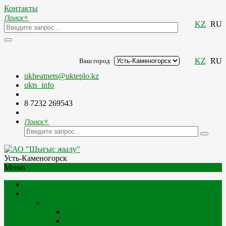
Контакты
Поиск
×
KZ
RU
KZ
RU
Ваш город
ukheatnets@ukteplo.kz
ukts_info
8 7232 269543
Поиск
×
Усть-Каменогорск
Меню
Компания
О Компании
Миссия и стратегия
История компании