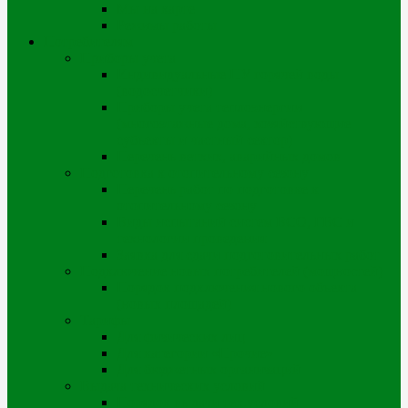
Мы на карте
Режимы работы
Потребителям
Приборы учета
Индивидуальные ПУ горячей воды
(водосчетчики)
Приборы учета теплоэнергии
(многоэтажные дома, хозяйствующие
субъекты и частный сектор)
Перечень ветхих, аварийных домов
Подготовка к отопительному сезону
Перечень работ по подготовке к
отопительному сезону
Виды испытаний систем ВСО, ГВС и
технологии проведения
Заявка для сдачи подготовительных работ
Подключение новых потребителей (мощностей)
Порядок подключения нового объекта
(новых площадей)
Тарифы
Для физических лиц
Для категории «Прочие»
Для бюджетных организаций
Выдача технических условий
Порядок выдачи тех.условий