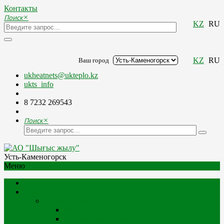
Контакты
Поиск
×
KZ
RU
KZ
RU
Ваш город
ukheatnets@ukteplo.kz
ukts_info
8 7232 269543
Поиск
×
Усть-Каменогорск
Меню
Компания
О Компании
Миссия и стратегия
История компании