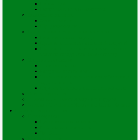
Портал iQala
Геопортал г. Усть-Каменогорск
Заключение договора
Физические лица
Юридические лица
Нормативные и справочные материалы
Регламент оказания услуг
Правила пользования тепловой энергией
Правила предоставления коммунальных
услуг по городу Усть-Каменогорску
Оплата и начисления
Способы оплаты
Рассрочка оплаты долга
Отключение/подключение за дебиторскую
задолженность
Порядок начисления за теплоснабжение
Энергосбережение
Филиал АО «Шығыс Жылу» в г. Риддере
Филиал АО «Шығыс Жылу» в с. Катон-Карагай
Проекты цифровизации
Наши сервисы
Центр коммунальных услуг
Мобильное приложение
Чат-боты
Внешние проекты