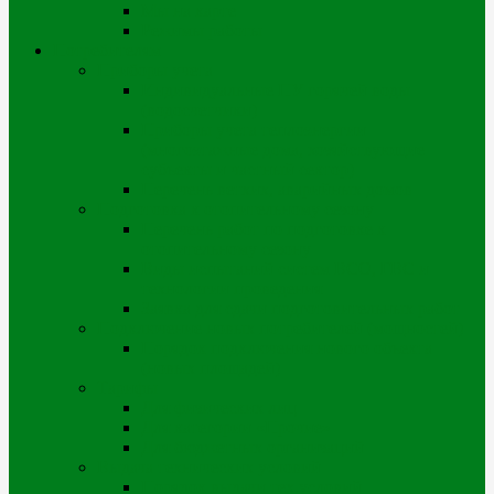
Мы на карте
Режимы работы
Потребителям
Приборы учета
Индивидуальные ПУ горячей воды
(водосчетчики)
Приборы учета теплоэнергии
(многоэтажные дома, хозяйствующие
субъекты и частный сектор)
Перечень ветхих, аварийных домов
Подготовка к отопительному сезону
Перечень работ по подготовке к
отопительному сезону
Виды испытаний систем ВСО, ГВС и
технологии проведения
Заявка для сдачи подготовительных работ
Подключение новых потребителей (мощностей)
Порядок подключения нового объекта
(новых площадей)
Тарифы
Для физических лиц
Для категории «Прочие»
Для бюджетных организаций
Выдача технических условий
Порядок выдачи тех.условий