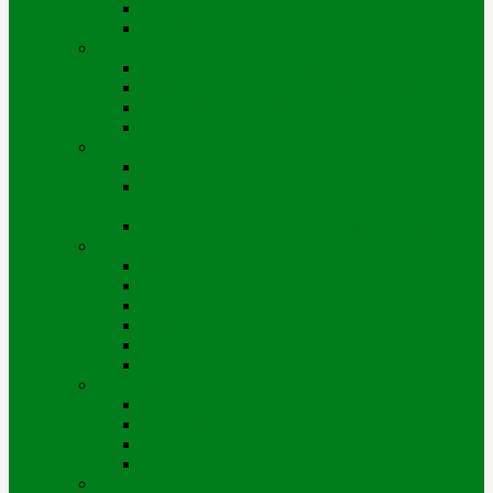
Организационная структура
Руководство
Отчетность, финансы
Тарифная смета по годам
Инвестиционная программа по годам
Отчет перед потребителями
Финансовая отчетность
Устойчивое развитие
Проекты
Взаимодействие с заинтересованными
сторонами
Интегрированная системы менеджмента
Деятельность
Законы и правовые акты
Схема тепловых сетей г. Усть-Каменогорска
Антикоррупционный комплаенс
Тендеры
Вакансии
Информация о доступных мощностях
Корпоративное управление
Корпоративные документы
Совет директоров
Комитеты Совета директоров
Управление рисками
Контакты