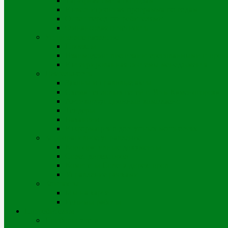
Тарифная смета по годам
Инвестиционная программа по годам
Отчет перед потребителями
Финансовая отчетность
Устойчивое развитие
Проекты
Взаимодействие с заинтересованными сторон
Интегрированная системы менеджмента
Деятельность
Законы и правовые акты
Схема тепловых сетей г. Усть-Каменогорска
Антикоррупционный комплаенс
Тендеры
Вакансии
Информация о доступных мощностях
Корпоративное управление
Корпоративные документы
Совет директоров
Комитеты Совета директоров
Управление рисками
Контакты
Мы на карте
Режимы работы
Потребителям
Приборы учета