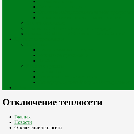
Способы оплаты
Рассрочка оплаты долга
Отключение/подключение за дебиторскую за
Порядок начисления за теплоснабжение
Энергосбережение
Филиал АО «Шығыс Жылу» в г. Риддере
Филиал АО «Шығыс Жылу» в с. Катон-Карагай
Проекты цифровизации
Наши сервисы
Центр коммунальных услуг
Мобильное приложение
Чат-боты
Внешние проекты
Портал iQala
Геопортал г. Усть-Каменогорск
Геоинформационный портал Государственного
Кабинет
Отключение теплосети
Главная
Новости
Отключение теплосети