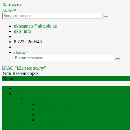
Контакты
Поиск
×
ukheatnets@ukteplo.kz
ukts_info
8 7232 269543
Поиск
×
Усть-Каменогорск
Меню
Компания
О Компании
Миссия и стратегия
История компании
Организационная структура
Руководство
Отчетность, финансы