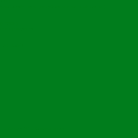
чики)
ома, хозяйствующие субъекты и частный сектор)
му сезону
гии проведения
 площадей)
 по городу Усть-Каменогорску