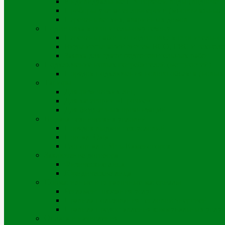
Индивидуальные ПУ горячей воды (водосчет
Приборы учета теплоэнергии (многоэтажные д
Перечень ветхих, аварийных домов
Подготовка к отопительному сезону
Перечень работ по подготовке к отопительно
Виды испытаний систем ВСО, ГВС и техноло
Заявка для сдачи подготовительных работ
Подключение новых потребителей (мощностей)
Порядок подключения нового объекта (новых
Тарифы
Для физических лиц
Для категории «Прочие»
Для бюджетных организаций
Выдача технических условий
Порядок выдачи тех.условий
Портал iQala
Геопортал г. Усть-Каменогорск
Заключение договора
Физические лица
Юридические лица
Нормативные и справочные материалы
Регламент оказания услуг
Правила пользования тепловой энергией
Правила предоставления коммунальных услуг
Оплата и начисления