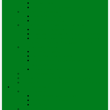
Портал iQala
Геопортал г. Усть-Каменогорск
Заключение договора
Физические лица
Юридические лица
Нормативные и справочные материалы
Регламент оказания услуг
Правила пользования тепловой энергией
Правила предоставления коммунальных
услуг по городу Усть-Каменогорску
Оплата и начисления
Способы оплаты
Рассрочка оплаты долга
Отключение/подключение за дебиторскую
задолженность
Порядок начисления за теплоснабжение
Энергосбережение
Филиал АО «Шығыс Жылу» в г. Риддере
Филиал АО «Шығыс Жылу» в с. Катон-Карагай
Проекты цифровизации
Наши сервисы
Центр коммунальных услуг
Мобильное приложение
Чат-боты
Внешние проекты