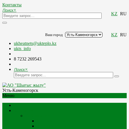
Контакты
Поиск
×
KZ
RU
KZ
RU
Ваш город
ukheatnets@ukteplo.kz
ukts_info
8 7232 269543
Поиск
×
Усть-Каменогорск
Меню
Компания
О Компании
Миссия и стратегия
История компании