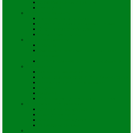
Организационная структура
Руководство
Отчетность, финансы
Тарифная смета по годам
Инвестиционная программа по годам
Отчет перед потребителями
Финансовая отчетность
Устойчивое развитие
Проекты
Взаимодействие с заинтересованными
сторонами
Интегрированная системы менеджмента
Деятельность
Законы и правовые акты
Схема тепловых сетей г. Усть-Каменогорска
Антикоррупционный комплаенс
Тендеры
Вакансии
Информация о доступных мощностях
Корпоративное управление
Корпоративные документы
Совет директоров
Комитеты Совета директоров
Управление рисками
Контакты