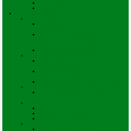
Мы на карте
Режимы работы
Потребителям
Приборы учета
Индивидуальные ПУ горячей воды
(водосчетчики)
Приборы учета теплоэнергии
(многоэтажные дома, хозяйствующие
субъекты и частный сектор)
Перечень ветхих, аварийных домов
Подготовка к отопительному сезону
Перечень работ по подготовке к
отопительному сезону
Виды испытаний систем ВСО, ГВС и
технологии проведения
Заявка для сдачи подготовительных работ
Подключение новых потребителей (мощностей)
Порядок подключения нового объекта
(новых площадей)
Тарифы
Для физических лиц
Для категории «Прочие»
Для бюджетных организаций
Выдача технических условий
Порядок выдачи тех.условий