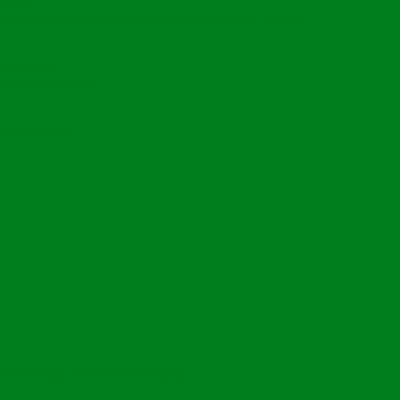
чики)
ома, хозяйствующие субъекты и частный сектор)
му сезону
гии проведения
 площадей)
 по городу Усть-Каменогорску