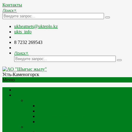
Контакты
Поиск
×
ukheatnets@ukteplo.kz
ukts_info
8 7232 269543
Поиск
×
Усть-Каменогорск
Меню
Компания
О Компании
Миссия и стратегия
История компании
Организационная структура
Руководство
Отчетность, финансы