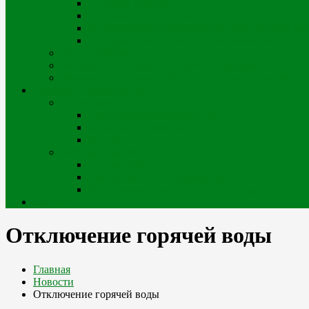
Способы оплаты
Рассрочка оплаты долга
Отключение/подключение за дебиторскую за
Порядок начисления за теплоснабжение
Энергосбережение
Филиал АО «Шығыс Жылу» в г. Риддере
Филиал АО «Шығыс Жылу» в с. Катон-Карагай
Проекты цифровизации
Наши сервисы
Центр коммунальных услуг
Мобильное приложение
Чат-боты
Внешние проекты
Портал iQala
Геопортал г. Усть-Каменогорск
Геоинформационный портал Государственного
Кабинет
Отключение горячей воды
Главная
Новости
Отключение горячей воды