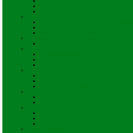
Индивидуальные ПУ горячей воды (водосчет
Приборы учета теплоэнергии (многоэтажные д
Перечень ветхих, аварийных домов
Подготовка к отопительному сезону
Перечень работ по подготовке к отопительно
Виды испытаний систем ВСО, ГВС и техноло
Заявка для сдачи подготовительных работ
Подключение новых потребителей (мощностей)
Порядок подключения нового объекта (новых
Тарифы
Для физических лиц
Для категории «Прочие»
Для бюджетных организаций
Выдача технических условий
Порядок выдачи тех.условий
Портал iQala
Геопортал г. Усть-Каменогорск
Заключение договора
Физические лица
Юридические лица
Нормативные и справочные материалы
Регламент оказания услуг
Правила пользования тепловой энергией
Правила предоставления коммунальных услуг
Оплата и начисления