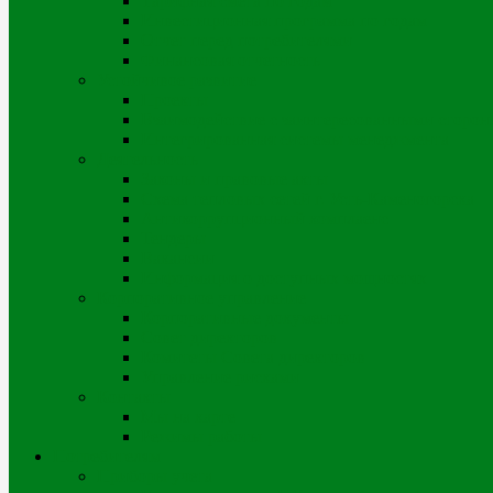
Тарифная смета по годам
Инвестиционная программа по годам
Отчет перед потребителями
Финансовая отчетность
Устойчивое развитие
Проекты
Взаимодействие с заинтересованными сторон
Интегрированная системы менеджмента
Деятельность
Законы и правовые акты
Схема тепловых сетей г. Усть-Каменогорска
Антикоррупционный комплаенс
Тендеры
Вакансии
Информация о доступных мощностях
Корпоративное управление
Корпоративные документы
Совет директоров
Комитеты Совета директоров
Управление рисками
Контакты
Мы на карте
Режимы работы
Потребителям
Приборы учета