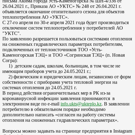
письма Акима города Усть-Каменогорска № ШН-4/336 от
26.04.2021 г., Приказа АО «УКТС» № 248 от 26.04.2021 г.
объявляется окончание отопительного сезона для объектов
теплопотребления АО «УКТС».
С 27-го апреля по 30-е апреля 2021 года будет производиться
отключение систем теплопотребления у потребителей АО
"УКТС".
По заявлению разрешается пользоваться системами отопления
на сниженных гидравлических параметрах потребителям,
подключенных от теплоисточников ТОО «Усть-
Каменогорская ТЭЦ» и ТОО «Согринская ТЭЦ» (п. Новая
Согра):
1) детским садам, школам, больницам, в том числе не
имеющим приборов учета до 24.05.2021 г.;
2) физическим и юридическим лицам, независимо от форм
собственности с приборами учета тепловой энергии на
системах отопления до 24.05.2021 г.
В период действия ограничительных мер в РК из-за
коронавирусной инфекции заявления принимаются в
электронном виде по e-mail
info.ukts@ukteplo.kz
. В заявлении
потребителю в обязательном порядке необходимо
дополнительно написать «согласен на работу системы
отопления на сниженных гидравлических параметрах».
Вопросы можно задавать на странице предприятия в Instagram