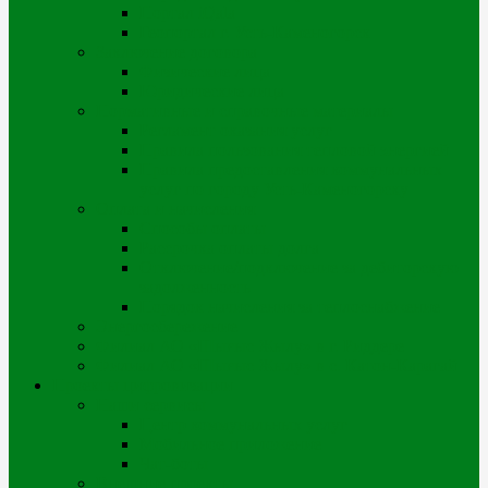
Портал iQala
Геопортал г. Усть-Каменогорск
Заключение договора
Физические лица
Юридические лица
Нормативные и справочные материалы
Регламент оказания услуг
Правила пользования тепловой энергией
Правила предоставления коммунальных
услуг по городу Усть-Каменогорску
Оплата и начисления
Способы оплаты
Рассрочка оплаты долга
Отключение/подключение за дебиторскую
задолженность
Порядок начисления за теплоснабжение
Энергосбережение
Филиал АО «Шығыс Жылу» в г. Риддере
Филиал АО «Шығыс Жылу» в с. Катон-Карагай
Проекты цифровизации
Наши сервисы
Центр коммунальных услуг
Мобильное приложение
Чат-боты
Внешние проекты