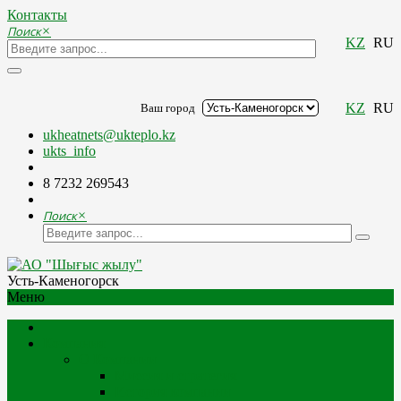
Контакты
Поиск
×
KZ
RU
KZ
RU
Ваш город
ukheatnets@ukteplo.kz
ukts_info
8 7232 269543
Поиск
×
Усть-Каменогорск
Меню
Компания
О Компании
Миссия и стратегия
История компании