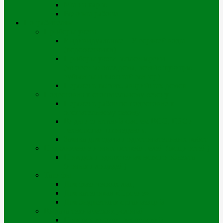
Мы на карте
Режимы работы
Потребителям
Приборы учета
Индивидуальные ПУ горячей воды
(водосчетчики)
Приборы учета теплоэнергии
(многоэтажные дома, хозяйствующие
субъекты и частный сектор)
Перечень ветхих, аварийных домов
Подготовка к отопительному сезону
Перечень работ по подготовке к
отопительному сезону
Виды испытаний систем ВСО, ГВС и
технологии проведения
Заявка для сдачи подготовительных работ
Подключение новых потребителей (мощностей)
Порядок подключения нового объекта
(новых площадей)
Тарифы
Для физических лиц
Для категории «Прочие»
Для бюджетных организаций
Выдача технических условий
Порядок выдачи тех.условий