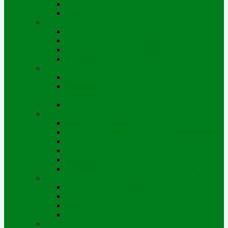
Организационная структура
Руководство
Отчетность, финансы
Тарифная смета по годам
Инвестиционная программа по годам
Отчет перед потребителями
Финансовая отчетность
Устойчивое развитие
Проекты
Взаимодействие с заинтересованными
сторонами
Интегрированная системы менеджмента
Деятельность
Законы и правовые акты
Схема тепловых сетей г. Усть-Каменогорска
Антикоррупционный комплаенс
Тендеры
Вакансии
Информация о доступных мощностях
Корпоративное управление
Корпоративные документы
Совет директоров
Комитеты Совета директоров
Управление рисками
Контакты