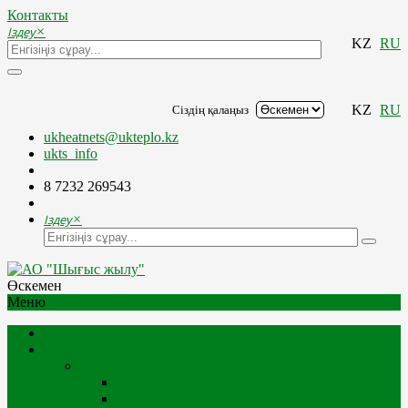
Контакты
Іздеу
×
KZ
RU
KZ
RU
Сіздің қалаңыз
ukheatnets@ukteplo.kz
ukts_info
8 7232 269543
Іздеу
×
Өскемен
Меню
Компания
Компания Туралы
Миссия және стратегия
Компания тарихы