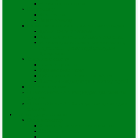
Өскемен қ. геопорталы
Шарт жасасу
Жеке тұлғалар
Заңды тұлғалар
Нормативтік және анықтамалық материалдар
Қызмет көрсету регламенті
Жылу энергиясын пайдалану ережелері
Өскемен қаласы бойынша коммуналдық
көрсетілетін қызметтерді ұсынудың
Қағидалары
Төлем және есептеу
Төлем опциялары
Қарызды бөліп төлеу
Дебиторлық берешекті өшіру/қосу
Жылумен жабдықтау үшін есептеу тәртібі
Энергияны үнемдеу
«Шығыс Жылу» АҚ-ның Риддер қаласындағы
филиалы
«Шығыс Жылу» АҚ Катонқарағай ауылындағы
филиалы
Цифрландыру жобалары
Біздің қызметтер
Коммуналдық қызметтер орталығы
Мобильді қосымша
Чатботтар