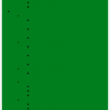
Біз картадамыз
Жұмыс режимдері
Тұтынушыларға
Есептеу аспаптары
Ыстық судың жеке есептеу аспаптары
(суесептегіштері)
Жалпыүйлік жылу энергиясын есептеу
аспабы (көп қабатты үйлер)
Ескі, апаттық үйлердің тізілімі
Жылыту кезеңіне дайындық
Жылыту маусымына дайындық бойынша
жұмыстар тізімі
ІЖЖ, ЫСҚ жүйелерін сынау түрлері және
жүргізу технологиясы
Дайындық жұмыстарын тапсыру үшін өтінім
Жаңа тұтынушыларды (қуаттарды) қосу
Жаңа объектіні (жаңа алаңдарды) қосу
тәртібі
Тарифтер
Жеке тұлғалар үшін
«Басқалар» санаты үшін
Бюджеттік ұйымдар үшін
Техникалық шарттарды беру
Тех.шарттарды беру тәртібі
iQala порталы