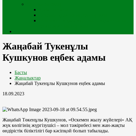
Сыртқы жобалар
iQala порталы
Өскемен қаласының геопорталы
Мемлекеттік қала құрылысы кадастрының
геоақпараттық порталы
Кабинет
Жаңабай Тукенұлы
Кушкунов еңбек адамы
Басты
Жаңалықтар
Жаңабай Тукенұлы Кушкунов еңбек адамы
18.09.2023
Жаңабай Төкенұлы Кушкунов, «Өскемен жылу жүйелері» АҚ
жүк көлігінің жүргізушісі – мол тәжірибесі мен жан-жақты
өндірістік біліктілігі бар кәсіпқой болып табылады.