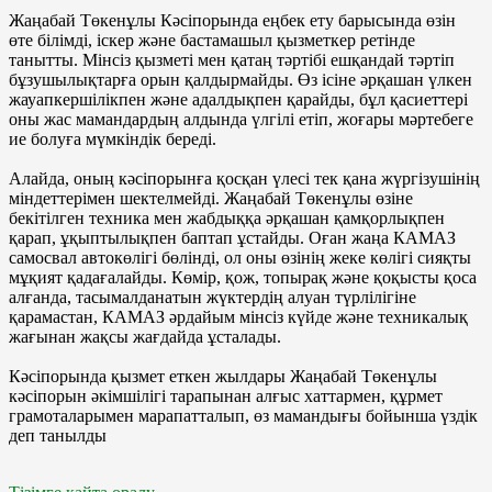
Жаңабай Төкенұлы Кәсіпорында еңбек ету барысында өзін
өте білімді, іскер және бастамашыл қызметкер ретінде
танытты. Мінсіз қызметі мен қатаң тәртібі ешқандай тәртіп
бұзушылықтарға орын қалдырмайды. Өз ісіне әрқашан үлкен
жауапкершілікпен және адалдықпен қарайды, бұл қасиеттері
оны жас мамандардың алдында үлгілі етіп, жоғары мәртебеге
ие болуға мүмкіндік береді.
Алайда, оның кәсіпорынға қосқан үлесі тек қана жүргізушінің
міндеттерімен шектелмейді. Жаңабай Төкенұлы өзіне
бекітілген техника мен жабдыққа әрқашан қамқорлықпен
қарап, ұқыптылықпен баптап ұстайды. Оған жаңа КАМАЗ
самосвал автокөлігі бөлінді, ол оны өзінің жеке көлігі сияқты
мұқият қадағалайды. Көмір, қож, топырақ және қоқысты қоса
алғанда, тасымалданатын жүктердің алуан түрлілігіне
қарамастан, КАМАЗ әрдайым мінсіз күйде және техникалық
жағынан жақсы жағдайда ұсталады.
Кәсіпорында қызмет еткен жылдары Жаңабай Төкенұлы
кәсіпорын әкімшілігі тарапынан алғыс хаттармен, құрмет
грамоталарымен марапатталып, өз мамандығы бойынша үздік
деп танылды