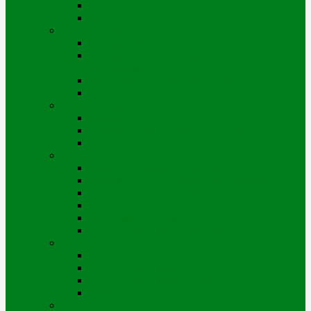
Ұйымдық құрылым
Басшылық
Есеп беру, қаржы
Жылдар бойынша тарифтік смета
Жылдар бойынша инвестициялық
бағдарлама
Тұтынушылар алдындағы есеп
Қаржылық есептілік
Тұрақты даму
Жобалар
Мүдделі тараптармен өзара іс-қимыл
Біріктірілген басқару жүйесі
Қызметі
Заңдар мен құқықтық актілер
Өскемен қ. жылу желілерінің схемасы
Сыбайлас жемқорлыққа қарсы комплаенс
Тендерлер
Бос жұмыс орындары
Қол жетімді қуат туралы ақпарат
Корпоративтік басқару
Корпоративтік құжаттар
Директорлар кеңесі
Директорлар кеңесінің комитеттері
Тәуекелдерді басқару
Байланыс