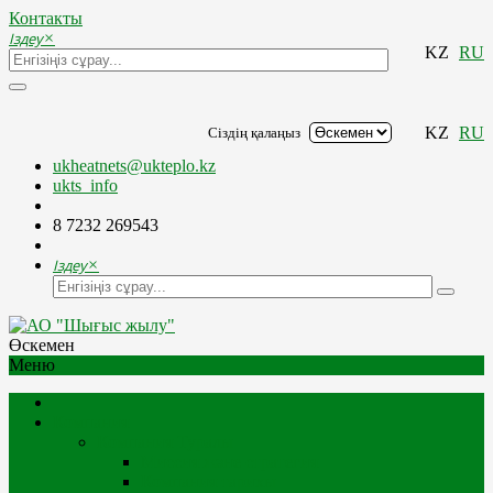
Контакты
Іздеу
×
KZ
RU
KZ
RU
Сіздің қалаңыз
ukheatnets@ukteplo.kz
ukts_info
8 7232 269543
Іздеу
×
Өскемен
Меню
Компания
Компания Туралы
Миссия және стратегия
Компания тарихы