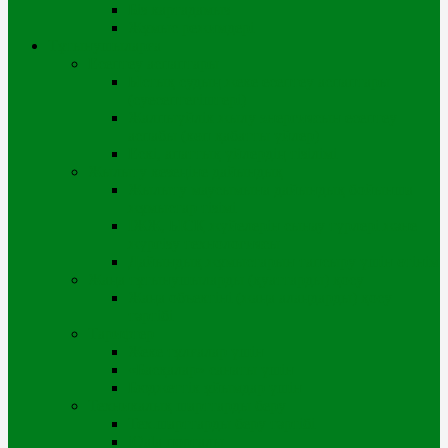
Біз картадамыз
Жұмыс режимдері
Тұтынушыларға
Есептеу аспаптары
Ыстық судың жеке есептеу аспаптары
(суесептегіштері)
Жалпыүйлік жылу энергиясын есептеу
аспабы (көп қабатты үйлер)
Ескі, апаттық үйлердің тізілімі
Жылыту кезеңіне дайындық
Жылыту маусымына дайындық бойынша
жұмыстар тізімі
ІЖЖ, ЫСҚ жүйелерін сынау түрлері және
жүргізу технологиясы
Дайындық жұмыстарын тапсыру үшін өтінім
Жаңа тұтынушыларды (қуаттарды) қосу
Жаңа объектіні (жаңа алаңдарды) қосу
тәртібі
Тарифтер
Жеке тұлғалар үшін
«Басқалар» санаты үшін
Бюджеттік ұйымдар үшін
Техникалық шарттарды беру
Тех.шарттарды беру тәртібі
iQala порталы