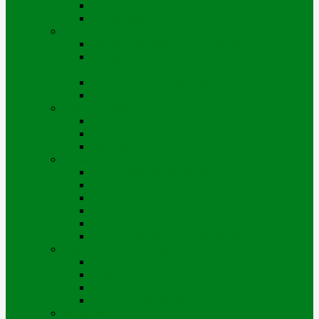
Ұйымдық құрылым
Басшылық
Есеп беру, қаржы
Жылдар бойынша тарифтік смета
Жылдар бойынша инвестициялық
бағдарлама
Тұтынушылар алдындағы есеп
Қаржылық есептілік
Тұрақты даму
Жобалар
Мүдделі тараптармен өзара іс-қимыл
Біріктірілген басқару жүйесі
Қызметі
Заңдар мен құқықтық актілер
Өскемен қ. жылу желілерінің схемасы
Сыбайлас жемқорлыққа қарсы комплаенс
Тендерлер
Бос жұмыс орындары
Қол жетімді қуат туралы ақпарат
Корпоративтік басқару
Корпоративтік құжаттар
Директорлар кеңесі
Директорлар кеңесінің комитеттері
Тәуекелдерді басқару
Байланыс