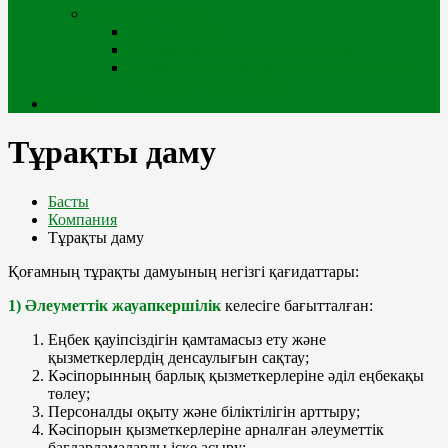
Сыртқы жобалар
iQala порталы
Өскемен қаласының геопорталы
Мемлекеттік қала құрылысы кадастрының
геоақпараттық порталы
Кабинет
Тұрақты даму
Басты
Компания
Тұрақты даму
Қоғамның тұрақты дамуының негізгі қағидаттары:
1) Әлеуметтік жауапкершілік
келесіге бағытталған:
Еңбек қауіпсіздігін қамтамасыз ету және
қызметкерлердің денсаулығын сақтау;
Кәсіпорынның барлық қызметкерлеріне әділ еңбекақы
төлеу;
Персоналды оқыту және біліктілігін арттыру;
Кәсіпорын қызметкерлеріне арналған әлеуметтік
бағдарламаларды іске асыру;