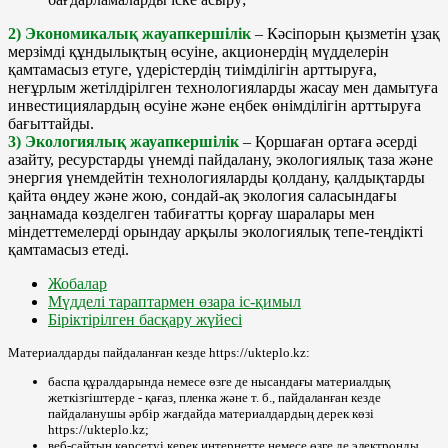
2) Экономикалық жауапкершілік
– Кәсіпорын қызметін ұзақ
мерзімді құндылықтың өсуіне, акционердің мүдделерін
қамтамасыз етуге, үдерістердің тиімділігін арттыруға,
неғұрлым жетілдірілген технологияларды жасау мен дамытуға
инвестициялардың өсуіне және еңбек өнімділігін арттыруға
бағыттайды.
3) Экологиялық жауапкершілік
– Қоршаған ортаға әсерді
азайту, ресурстарды үнемді пайдалану, экологиялық таза және
энергия үнемдейтін технологияларды қолдану, қалдықтарды
қайта өңдеу және жою, сондай-ақ экология саласындағы
заңнамада көзделген табиғатты қорғау шаралары мен
міндеттемелерді орындау арқылы экологиялық тепе-теңдікті
қамтамасыз етеді.
Жобалар
Мүдделі тараптармен өзара іс-қимыл
Біріктірілген басқару жүйесі
Материалдарды пайдаланған кезде https://ukteplo.kz:
баспа құралдарында немесе өзге де нысандағы материалдық
жеткізгіштерде - қағаз, пленка және т. б., пайдаланған кезде
пайдаланушы әрбір жағдайда материалдардың дерек көзі
https://ukteplo.kz;
веб-сайтын көрсетуі керек интернетте немесе өзге де электронды