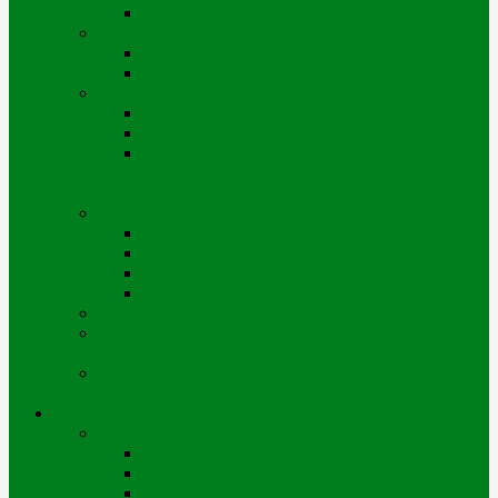
Өскемен қ. геопорталы
Шарт жасасу
Жеке тұлғалар
Заңды тұлғалар
Нормативтік және анықтамалық материалдар
Қызмет көрсету регламенті
Жылу энергиясын пайдалану ережелері
Өскемен қаласы бойынша коммуналдық
көрсетілетін қызметтерді ұсынудың
Қағидалары
Төлем және есептеу
Төлем опциялары
Қарызды бөліп төлеу
Дебиторлық берешекті өшіру/қосу
Жылумен жабдықтау үшін есептеу тәртібі
Энергияны үнемдеу
«Шығыс Жылу» АҚ-ның Риддер қаласындағы
филиалы
«Шығыс Жылу» АҚ Катонқарағай ауылындағы
филиалы
Цифрландыру жобалары
Біздің қызметтер
Коммуналдық қызметтер орталығы
Мобильді қосымша
Чатботтар