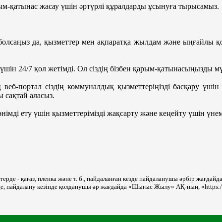
ым-қатынас жасау үшін әртүрлі құралдарды ұсынуға тырысамыз.
олсаңыз да, қызметтер мен ақпаратқа жылдам және ыңғайлы қол
 үшін 24/7 қол жетімді. Ол сіздің бізбен қарым-қатынасыңызды м
ң веб-портал сіздің коммуналдық қызметтеріңізді басқару үшін
 сақтай аласыз.
німді ету үшін қызметтерімізді жақсарту және кеңейту үшін үнем
де - қағаз, пленка және т. б., пайдаланған кезде пайдаланушы әрбір жағдайда 
рде, пайдалану кезінде қолданушы әр жағдайда «Шығыс Жылу» АҚ-ның, «https:/