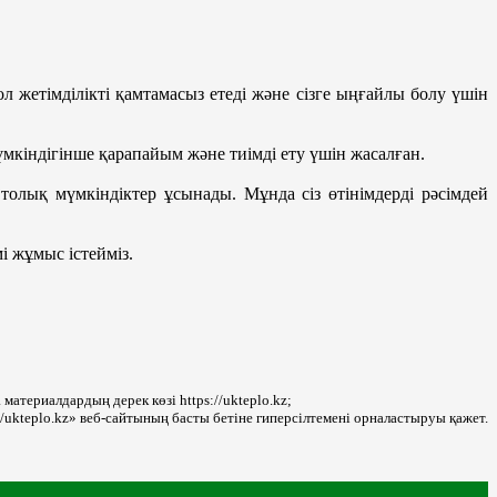
 жетімділікті қамтамасыз етеді және сізге ыңғайлы болу үшін
үмкіндігінше қарапайым және тиімді ету үшін жасалған.
 толық мүмкіндіктер ұсынады. Мұнда сіз өтінімдерді рәсімдей
і жұмыс істейміз.
материалдардың дерек көзі https://ukteplo.kz;
/ukteplo.kz» веб-сайтының басты бетіне гиперсілтемені орналастыруы қажет.