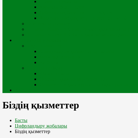
Төлем опциялары
Қарызды бөліп төлеу
Дебиторлық берешекті өшіру/қосу
Жылумен жабдықтау үшін есептеу тәртібі
Энергияны үнемдеу
«Шығыс Жылу» АҚ-ның Риддер қаласындағы фил
«Шығыс Жылу» АҚ Катонқарағай ауылындағы фи
Цифрландыру жобалары
Біздің қызметтер
Коммуналдық қызметтер орталығы
Мобильді қосымша
Чатботтар
Сыртқы жобалар
iQala порталы
Өскемен қаласының геопорталы
Мемлекеттік қала құрылысы кадастрының гео
Кабинет
Біздің қызметтер
Басты
Цифрландыру жобалары
Біздің қызметтер