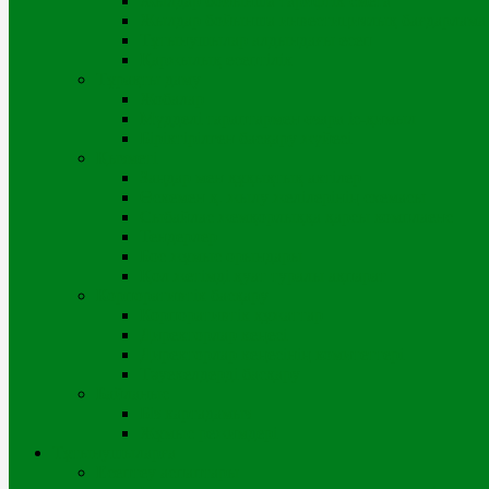
Жылдар бойынша тарифтік смета
Жылдар бойынша инвестициялық бағдарлама
Тұтынушылар алдындағы есеп
Қаржылық есептілік
Тұрақты даму
Жобалар
Мүдделі тараптармен өзара іс-қимыл
Біріктірілген басқару жүйесі
Қызметі
Заңдар мен құқықтық актілер
Өскемен қ. жылу желілерінің схемасы
Сыбайлас жемқорлыққа қарсы комплаенс
Тендерлер
Бос жұмыс орындары
Қол жетімді қуат туралы ақпарат
Корпоративтік басқару
Корпоративтік құжаттар
Директорлар кеңесі
Директорлар кеңесінің комитеттері
Тәуекелдерді басқару
Байланыс
Біз картадамыз
Жұмыс режимдері
Тұтынушыларға
Есептеу аспаптары