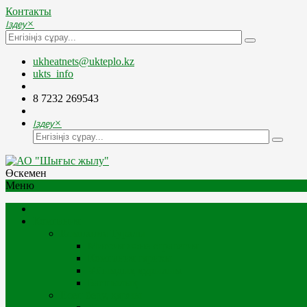
Контакты
Іздеу
×
ukheatnets@ukteplo.kz
ukts_info
8 7232 269543
Іздеу
×
Өскемен
Меню
Компания
Компания Туралы
Миссия және стратегия
Компания тарихы
Ұйымдық құрылым
Басшылық
Есеп беру, қаржы