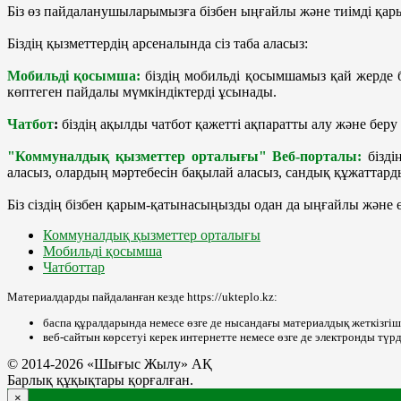
Біз өз пайдаланушыларымызға бізбен ыңғайлы және тиімді қар
Біздің қызметтердің арсеналында сіз таба аласыз:
Мобильді қосымша:
біздің мобильді қосымшамыз қай жерде б
көптеген пайдалы мүмкіндіктерді ұсынады.
Чатбот
:
біздің ақылды чатбот қажетті ақпаратты алу және беру
"Коммуналдық қызметтер орталығы" Веб-порталы:
бізді
аласыз, олардың мәртебесін бақылай аласыз, сандық құжаттарды
Біз сіздің бізбен қарым-қатынасыңызды одан да ыңғайлы және ө
Коммуналдық қызметтер орталығы
Мобильді қосымша
Чатботтар
Материалдарды пайдаланған кезде https://ukteplo.kz:
баспа құралдарында немесе өзге де нысандағы материалдық жеткізгіштер
веб-сайтын көрсетуі керек интернетте немесе өзге де электронды тү
© 2014-2026 «Шығыс Жылу» АҚ
Барлық құқықтары қорғалған.
×