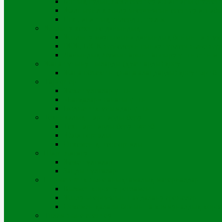
Ыстық судың жеке есептеу аспаптары (суесепт
Жалпыүйлік жылу энергиясын есептеу аспабы 
Ескі, апаттық үйлердің тізілімі
Жылыту кезеңіне дайындық
Жылыту маусымына дайындық бойынша жұмыс
ІЖЖ, ЫСҚ жүйелерін сынау түрлері және жүр
Дайындық жұмыстарын тапсыру үшін өтінім
Жаңа тұтынушыларды (қуаттарды) қосу
Жаңа объектіні (жаңа алаңдарды) қосу тәртібі
Тарифтер
Жеке тұлғалар үшін
«Басқалар» санаты үшін
Бюджеттік ұйымдар үшін
Техникалық шарттарды беру
Тех.шарттарды беру тәртібі
iQala порталы
Өскемен қ. геопорталы
Шарт жасасу
Жеке тұлғалар
Заңды тұлғалар
Нормативтік және анықтамалық материалдар
Қызмет көрсету регламенті
Жылу энергиясын пайдалану ережелері
Өскемен қаласы бойынша коммуналдық көрсет
Төлем және есептеу