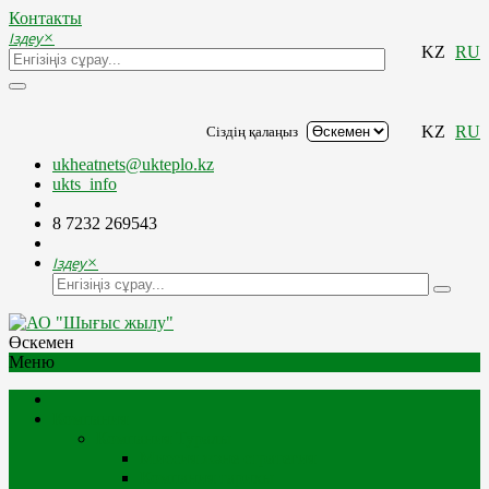
Контакты
Іздеу
×
KZ
RU
KZ
RU
Сіздің қалаңыз
ukheatnets@ukteplo.kz
ukts_info
8 7232 269543
Іздеу
×
Өскемен
Меню
Компания
Компания Туралы
Миссия және стратегия
Компания тарихы