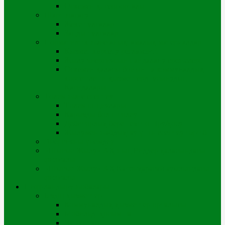
Өскемен қ. геопорталы
Шарт жасасу
Жеке тұлғалар
Заңды тұлғалар
Нормативтік және анықтамалық материалдар
Қызмет көрсету регламенті
Жылу энергиясын пайдалану ережелері
Өскемен қаласы бойынша коммуналдық
көрсетілетін қызметтерді ұсынудың
Қағидалары
Төлем және есептеу
Төлем опциялары
Қарызды бөліп төлеу
Дебиторлық берешекті өшіру/қосу
Жылумен жабдықтау үшін есептеу тәртібі
Энергияны үнемдеу
«Шығыс Жылу» АҚ-ның Риддер қаласындағы
филиалы
«Шығыс Жылу» АҚ Катонқарағай ауылындағы
филиалы
Цифрландыру жобалары
Біздің қызметтер
Коммуналдық қызметтер орталығы
Мобильді қосымша
Чатботтар