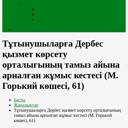
Сыртқы жобалар
iQala порталы
Өскемен қаласының геопорталы
Мемлекеттік қала құрылысы кадастрының
геоақпараттық порталы
Кабинет
Тұтынушыларға Дербес
қызмет көрсету
орталығының тамыз айына
арналған жұмыс кестесі (М.
Горький көшесі, 61)
Басты
Жаңалықтар
Тұтынушыларға Дербес қызмет көрсету орталығының
тамыз айына арналған жұмыс кестесі (М. Горький
көшесі, 61)