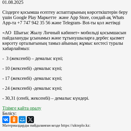
01.08.2025
Сіздерге қосымша есептеу аспаптарының көрсеткіштерін беру
үшін Google Play Маркетте және App Store, сондай-ақ Whats
App-та +7 747 942 35 56 және Telegram- Bot-ты қол жетімді
«АО Шығыс Жылу Личный кабинет» мобильді қосымшасын
пайдалануды ұсынамыз және тұтынушыларға дербес қызмет
көрсету орталығының тамыз айының жұмыс кестесі туралы
хабарлаймыз:
- 3 (жексенбі) – демалыс күні;
- 10 (жексенбі) -демалыс күні;
- 17 (жексенбі) -демалыс күні;
- 24 (жексенбі) -демалыс күні;
- 30,31 (сенбі, жексенбі) – демалыс күндері.
Тізімге қайта оралу
Бөлісу:
Материалдарды пайдаланған кезде https://ukteplo.kz: