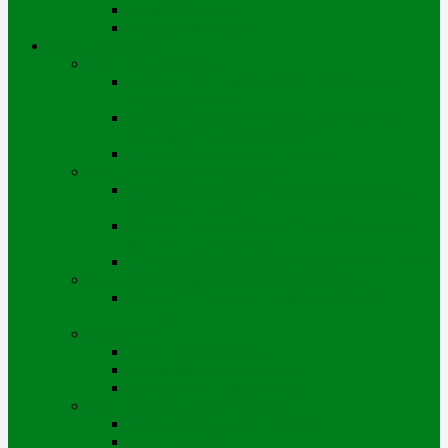
Біз картадамыз
Жұмыс режимдері
Тұтынушыларға
Есептеу аспаптары
Ыстық судың жеке есептеу аспаптары
(суесептегіштері)
Жалпыүйлік жылу энергиясын есептеу
аспабы (көп қабатты үйлер)
Ескі, апаттық үйлердің тізілімі
Жылыту кезеңіне дайындық
Жылыту маусымына дайындық бойынша
жұмыстар тізімі
ІЖЖ, ЫСҚ жүйелерін сынау түрлері және
жүргізу технологиясы
Дайындық жұмыстарын тапсыру үшін өтінім
Жаңа тұтынушыларды (қуаттарды) қосу
Жаңа объектіні (жаңа алаңдарды) қосу
тәртібі
Тарифтер
Жеке тұлғалар үшін
«Басқалар» санаты үшін
Бюджеттік ұйымдар үшін
Техникалық шарттарды беру
Тех.шарттарды беру тәртібі
iQala порталы