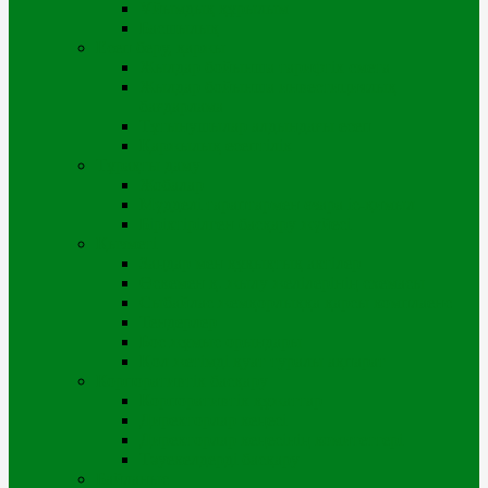
Ұйымдық құрылым
Басшылық
Есеп беру, қаржы
Жылдар бойынша тарифтік смета
Жылдар бойынша инвестициялық
бағдарлама
Тұтынушылар алдындағы есеп
Қаржылық есептілік
Тұрақты даму
Жобалар
Мүдделі тараптармен өзара іс-қимыл
Біріктірілген басқару жүйесі
Қызметі
Заңдар мен құқықтық актілер
Өскемен қ. жылу желілерінің схемасы
Сыбайлас жемқорлыққа қарсы комплаенс
Тендерлер
Бос жұмыс орындары
Қол жетімді қуат туралы ақпарат
Корпоративтік басқару
Корпоративтік құжаттар
Директорлар кеңесі
Директорлар кеңесінің комитеттері
Тәуекелдерді басқару
Байланыс