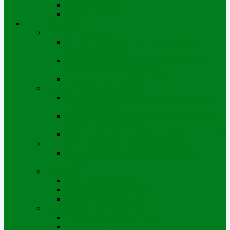
Біз картадамыз
Жұмыс режимдері
Тұтынушыларға
Есептеу аспаптары
Ыстық судың жеке есептеу аспаптары
(суесептегіштері)
Жалпыүйлік жылу энергиясын есептеу
аспабы (көп қабатты үйлер)
Ескі, апаттық үйлердің тізілімі
Жылыту кезеңіне дайындық
Жылыту маусымына дайындық бойынша
жұмыстар тізімі
ІЖЖ, ЫСҚ жүйелерін сынау түрлері және
жүргізу технологиясы
Дайындық жұмыстарын тапсыру үшін өтінім
Жаңа тұтынушыларды (қуаттарды) қосу
Жаңа объектіні (жаңа алаңдарды) қосу
тәртібі
Тарифтер
Жеке тұлғалар үшін
«Басқалар» санаты үшін
Бюджеттік ұйымдар үшін
Техникалық шарттарды беру
Тех.шарттарды беру тәртібі
iQala порталы