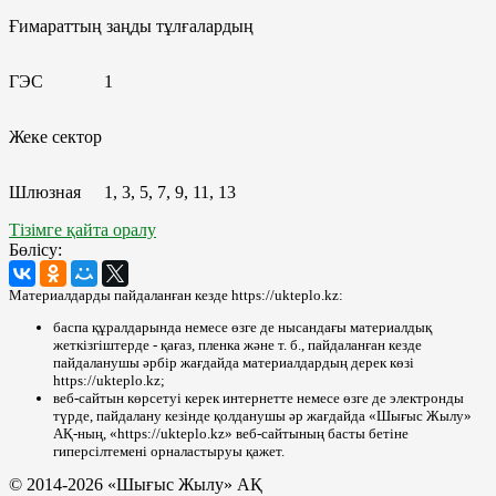
Ғимараттың заңды тұлғалардың
ГЭС
1
Жеке сектор
Шлюзная
1, 3, 5, 7, 9, 11, 13
Тізімге қайта оралу
Бөлісу:
Материалдарды пайдаланған кезде https://ukteplo.kz:
баспа құралдарында немесе өзге де нысандағы материалдық
жеткізгіштерде - қағаз, пленка және т. б., пайдаланған кезде
пайдаланушы әрбір жағдайда материалдардың дерек көзі
https://ukteplo.kz;
веб-сайтын көрсетуі керек интернетте немесе өзге де электронды
түрде, пайдалану кезінде қолданушы әр жағдайда «Шығыс Жылу»
АҚ-ның, «https://ukteplo.kz» веб-сайтының басты бетіне
гиперсілтемені орналастыруы қажет.
© 2014-2026 «Шығыс Жылу» АҚ