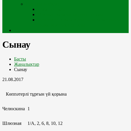
Сыртқы жобалар
iQala порталы
Өскемен қаласының геопорталы
Мемлекеттік қала құрылысы кадастрының
геоақпараттық порталы
Кабинет
Сынау
Басты
Жаңалықтар
Сынау
21.08.2017
Көппәтерлі тұрғын үй қорына
Челюскина
1
Шлюзная
1/А, 2, 6, 8, 10, 12