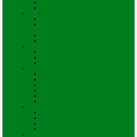
Ұйымдық құрылым
Басшылық
Есеп беру, қаржы
Жылдар бойынша тарифтік смета
Жылдар бойынша инвестициялық
бағдарлама
Тұтынушылар алдындағы есеп
Қаржылық есептілік
Тұрақты даму
Жобалар
Мүдделі тараптармен өзара іс-қимыл
Біріктірілген басқару жүйесі
Қызметі
Заңдар мен құқықтық актілер
Өскемен қ. жылу желілерінің схемасы
Сыбайлас жемқорлыққа қарсы комплаенс
Тендерлер
Бос жұмыс орындары
Қол жетімді қуат туралы ақпарат
Корпоративтік басқару
Корпоративтік құжаттар
Директорлар кеңесі
Директорлар кеңесінің комитеттері
Тәуекелдерді басқару
Байланыс