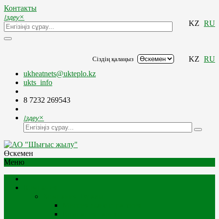
Контакты
Іздеу
×
KZ
RU
KZ
RU
Сіздің қалаңыз
ukheatnets@ukteplo.kz
ukts_info
8 7232 269543
Іздеу
×
Өскемен
Меню
Компания
Компания Туралы
Миссия және стратегия
Компания тарихы