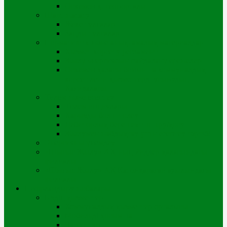
Өскемен қ. геопорталы
Шарт жасасу
Жеке тұлғалар
Заңды тұлғалар
Нормативтік және анықтамалық материалдар
Қызмет көрсету регламенті
Жылу энергиясын пайдалану ережелері
Өскемен қаласы бойынша коммуналдық
көрсетілетін қызметтерді ұсынудың
Қағидалары
Төлем және есептеу
Төлем опциялары
Қарызды бөліп төлеу
Дебиторлық берешекті өшіру/қосу
Жылумен жабдықтау үшін есептеу тәртібі
Энергияны үнемдеу
«Шығыс Жылу» АҚ-ның Риддер қаласындағы
филиалы
«Шығыс Жылу» АҚ Катонқарағай ауылындағы
филиалы
Цифрландыру жобалары
Біздің қызметтер
Коммуналдық қызметтер орталығы
Мобильді қосымша
Чатботтар