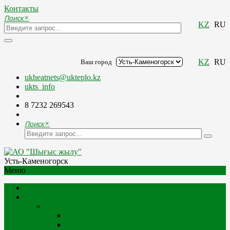
Контакты
Поиск
×
KZ
RU
KZ
RU
Ваш город
ukheatnets@ukteplo.kz
ukts_info
8 7232 269543
Поиск
×
Усть-Каменогорск
Меню
Компания
О Компании
Миссия и стратегия
История компании