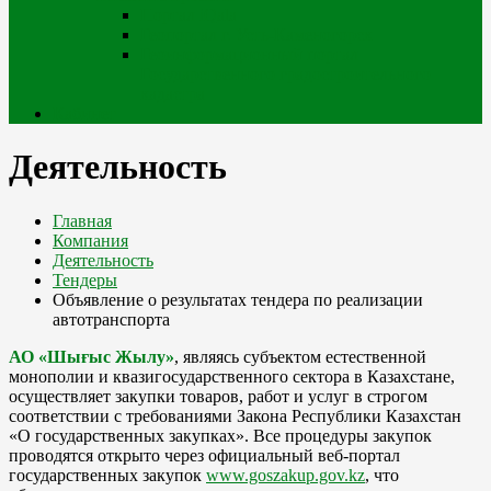
Портал iQala
Геопортал г. Усть-Каменогорск
Геоинформационный портал
Государственного градостроительного
кадастра
Кабинет
Деятельность
Главная
Компания
Деятельность
Тендеры
Объявление о результатах тендера по реализации
автотранспорта
АО «Шығыс Жылу»
, являясь субъектом естественной
монополии и квазигосударственного сектора в Казахстане,
осуществляет закупки товаров, работ и услуг в строгом
соответствии с требованиями Закона Республики Казахстан
«О государственных закупках». Все процедуры закупок
проводятся открыто через официальный веб-портал
государственных закупок
www.goszakup.gov.kz
, что