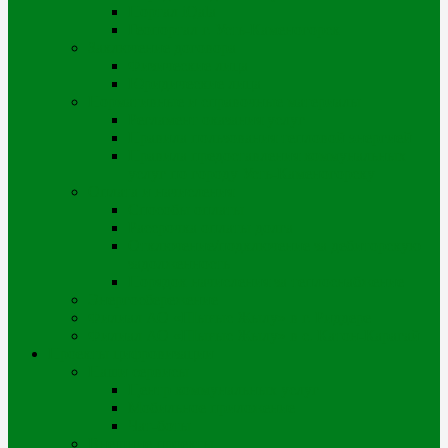
Портал iQala
Геопортал г. Усть-Каменогорск
Заключение договора
Физические лица
Юридические лица
Нормативные и справочные материалы
Регламент оказания услуг
Правила пользования тепловой энергией
Правила предоставления коммунальных
услуг по городу Усть-Каменогорску
Оплата и начисления
Способы оплаты
Рассрочка оплаты долга
Отключение/подключение за дебиторскую
задолженность
Порядок начисления за теплоснабжение
Энергосбережение
Филиал АО «Шығыс Жылу» в г. Риддере
Филиал АО «Шығыс Жылу» в с. Катон-Карагай
Проекты цифровизации
Наши сервисы
Центр коммунальных услуг
Мобильное приложение
Чат-боты
Внешние проекты