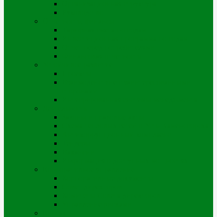
Организационная структура
Руководство
Отчетность, финансы
Тарифная смета по годам
Инвестиционная программа по годам
Отчет перед потребителями
Финансовая отчетность
Устойчивое развитие
Проекты
Взаимодействие с заинтересованными
сторонами
Интегрированная системы менеджмента
Деятельность
Законы и правовые акты
Схема тепловых сетей г. Усть-Каменогорска
Антикоррупционный комплаенс
Тендеры
Вакансии
Информация о доступных мощностях
Корпоративное управление
Корпоративные документы
Совет директоров
Комитеты Совета директоров
Управление рисками
Контакты