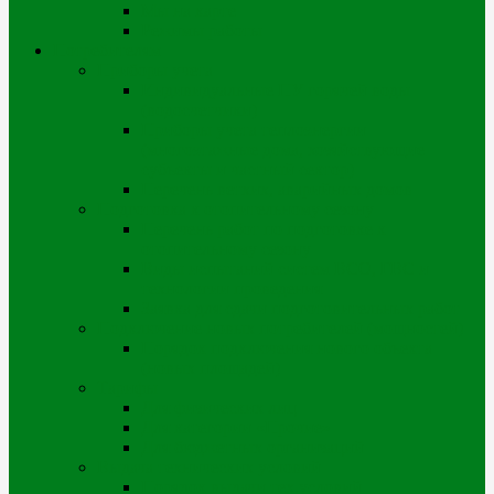
Мы на карте
Режимы работы
Потребителям
Приборы учета
Индивидуальные ПУ горячей воды
(водосчетчики)
Приборы учета теплоэнергии
(многоэтажные дома, хозяйствующие
субъекты и частный сектор)
Перечень ветхих, аварийных домов
Подготовка к отопительному сезону
Перечень работ по подготовке к
отопительному сезону
Виды испытаний систем ВСО, ГВС и
технологии проведения
Заявка для сдачи подготовительных работ
Подключение новых потребителей (мощностей)
Порядок подключения нового объекта
(новых площадей)
Тарифы
Для физических лиц
Для категории «Прочие»
Для бюджетных организаций
Выдача технических условий
Порядок выдачи тех.условий