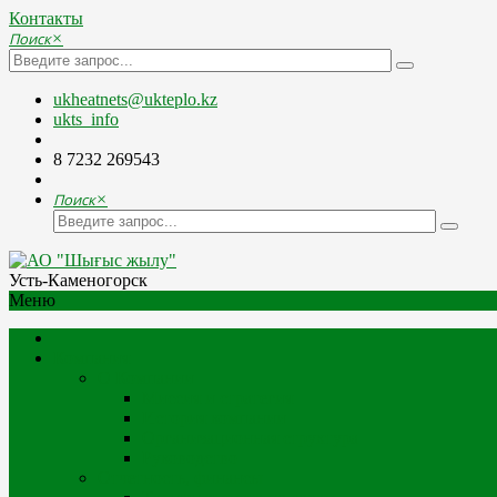
Контакты
Поиск
×
ukheatnets@ukteplo.kz
ukts_info
8 7232 269543
Поиск
×
Усть-Каменогорск
Меню
Компания
О Компании
Миссия и стратегия
История компании
Организационная структура
Руководство
Отчетность, финансы