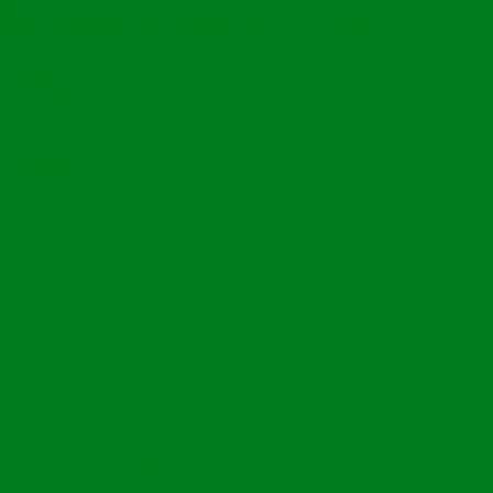
чики)
ома, хозяйствующие субъекты и частный сектор)
му сезону
гии проведения
 площадей)
 по городу Усть-Каменогорску