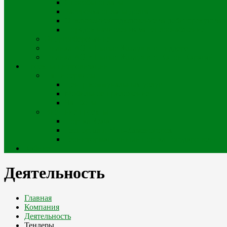
Способы оплаты
Рассрочка оплаты долга
Отключение/подключение за дебиторскую за
Порядок начисления за теплоснабжение
Энергосбережение
Филиал АО «Шығыс Жылу» в г. Риддере
Филиал АО «Шығыс Жылу» в с. Катон-Карагай
Проекты цифровизации
Наши сервисы
Центр коммунальных услуг
Мобильное приложение
Чат-боты
Внешние проекты
Портал iQala
Геопортал г. Усть-Каменогорск
Геоинформационный портал Государственного
Кабинет
Деятельность
Главная
Компания
Деятельность
Тендеры