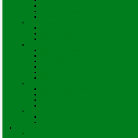
Тарифная смета по годам
Инвестиционная программа по годам
Отчет перед потребителями
Финансовая отчетность
Устойчивое развитие
Проекты
Взаимодействие с заинтересованными сторон
Интегрированная системы менеджмента
Деятельность
Законы и правовые акты
Схема тепловых сетей г. Усть-Каменогорска
Антикоррупционный комплаенс
Тендеры
Вакансии
Информация о доступных мощностях
Корпоративное управление
Корпоративные документы
Совет директоров
Комитеты Совета директоров
Управление рисками
Контакты
Мы на карте
Режимы работы
Потребителям
Приборы учета