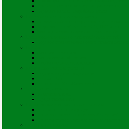
Индивидуальные ПУ горячей воды (водосчет
Приборы учета теплоэнергии (многоэтажные д
Перечень ветхих, аварийных домов
Подготовка к отопительному сезону
Перечень работ по подготовке к отопительно
Виды испытаний систем ВСО, ГВС и техноло
Заявка для сдачи подготовительных работ
Подключение новых потребителей (мощностей)
Порядок подключения нового объекта (новых
Тарифы
Для физических лиц
Для категории «Прочие»
Для бюджетных организаций
Выдача технических условий
Порядок выдачи тех.условий
Портал iQala
Геопортал г. Усть-Каменогорск
Заключение договора
Физические лица
Юридические лица
Нормативные и справочные материалы
Регламент оказания услуг
Правила пользования тепловой энергией
Правила предоставления коммунальных услуг
Оплата и начисления