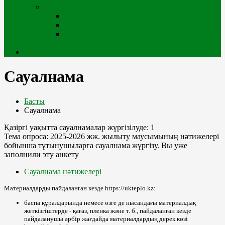
Сыртқы жобалар
iQala порталы
Өскемен қаласының геопорталы
Мемлекеттік қала құрылысы кадастрының
геоақпараттық порталы
Кабинет
Сауалнама
Басты
Сауалнама
Қазіргі уақытта сауалнамалар жүргізілуде: 1
Тема опроса:
2025-2026 жж. жылыту маусымының нәтижелері
бойынша тұтынушыларға сауалнама жүргізу.
Вы уже
заполнили эту анкету
Сауалнама нәтижелері
Материалдарды пайдаланған кезде https://ukteplo.kz:
баспа құралдарында немесе өзге де нысандағы материалдық
жеткізгіштерде - қағаз, пленка және т. б., пайдаланған кезде
пайдаланушы әрбір жағдайда материалдардың дерек көзі