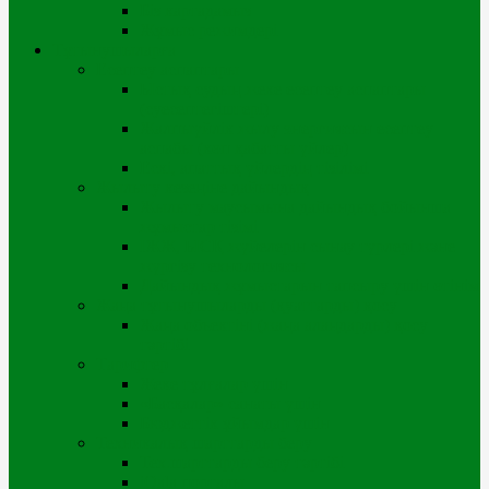
Біз картадамыз
Жұмыс режимдері
Тұтынушыларға
Есептеу аспаптары
Ыстық судың жеке есептеу аспаптары
(суесептегіштері)
Жалпыүйлік жылу энергиясын есептеу
аспабы (көп қабатты үйлер)
Ескі, апаттық үйлердің тізілімі
Жылыту кезеңіне дайындық
Жылыту маусымына дайындық бойынша
жұмыстар тізімі
ІЖЖ, ЫСҚ жүйелерін сынау түрлері және
жүргізу технологиясы
Дайындық жұмыстарын тапсыру үшін өтінім
Жаңа тұтынушыларды (қуаттарды) қосу
Жаңа объектіні (жаңа алаңдарды) қосу
тәртібі
Тарифтер
Жеке тұлғалар үшін
«Басқалар» санаты үшін
Бюджеттік ұйымдар үшін
Техникалық шарттарды беру
Тех.шарттарды беру тәртібі
iQala порталы