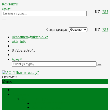
Контакты
Іздеу
×
KZ
RU
KZ
RU
Сіздің қалаңыз
ukheatnets@ukteplo.kz
ukts_info
8 7232 269543
Іздеу
×
Өскемен
Меню
Компания
Компания Туралы
Миссия және стратегия
Компания тарихы