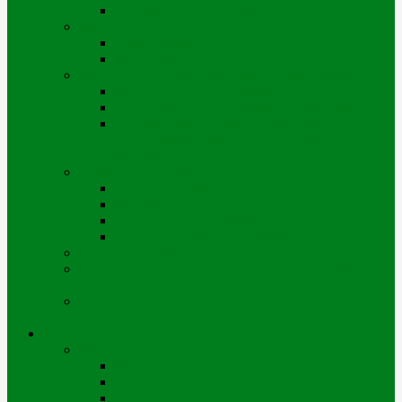
Өскемен қ. геопорталы
Шарт жасасу
Жеке тұлғалар
Заңды тұлғалар
Нормативтік және анықтамалық материалдар
Қызмет көрсету регламенті
Жылу энергиясын пайдалану ережелері
Өскемен қаласы бойынша коммуналдық
көрсетілетін қызметтерді ұсынудың
Қағидалары
Төлем және есептеу
Төлем опциялары
Қарызды бөліп төлеу
Дебиторлық берешекті өшіру/қосу
Жылумен жабдықтау үшін есептеу тәртібі
Энергияны үнемдеу
«Шығыс Жылу» АҚ-ның Риддер қаласындағы
филиалы
«Шығыс Жылу» АҚ Катонқарағай ауылындағы
филиалы
Цифрландыру жобалары
Біздің қызметтер
Коммуналдық қызметтер орталығы
Мобильді қосымша
Чатботтар