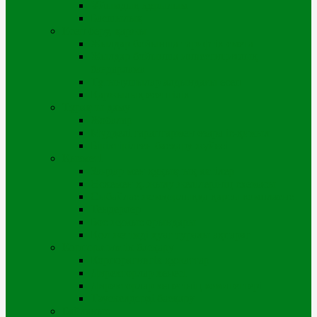
Ұйымдық құрылым
Басшылық
Есеп беру, қаржы
Жылдар бойынша тарифтік смета
Жылдар бойынша инвестициялық
бағдарлама
Тұтынушылар алдындағы есеп
Қаржылық есептілік
Тұрақты даму
Жобалар
Мүдделі тараптармен өзара іс-қимыл
Біріктірілген басқару жүйесі
Қызметі
Заңдар мен құқықтық актілер
Өскемен қ. жылу желілерінің схемасы
Сыбайлас жемқорлыққа қарсы комплаенс
Тендерлер
Бос жұмыс орындары
Қол жетімді қуат туралы ақпарат
Корпоративтік басқару
Корпоративтік құжаттар
Директорлар кеңесі
Директорлар кеңесінің комитеттері
Тәуекелдерді басқару
Байланыс