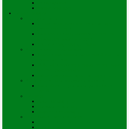
Біз картадамыз
Жұмыс режимдері
Тұтынушыларға
Есептеу аспаптары
Ыстық судың жеке есептеу аспаптары
(суесептегіштері)
Жалпыүйлік жылу энергиясын есептеу
аспабы (көп қабатты үйлер)
Ескі, апаттық үйлердің тізілімі
Жылыту кезеңіне дайындық
Жылыту маусымына дайындық бойынша
жұмыстар тізімі
ІЖЖ, ЫСҚ жүйелерін сынау түрлері және
жүргізу технологиясы
Дайындық жұмыстарын тапсыру үшін өтінім
Жаңа тұтынушыларды (қуаттарды) қосу
Жаңа объектіні (жаңа алаңдарды) қосу
тәртібі
Тарифтер
Жеке тұлғалар үшін
«Басқалар» санаты үшін
Бюджеттік ұйымдар үшін
Техникалық шарттарды беру
Тех.шарттарды беру тәртібі
iQala порталы