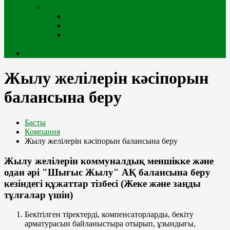
Сыртқы жобалар
iQala порталы
Өскемен қаласының геопорталы
Мемлекеттік қала құрылысы кадастрының
геоақпараттық порталы
Кабинет
Жылу желілерін кәсіпорын
балансына беру
Басты
Компания
Жылу желілерін кәсіпорын балансына беру
Жылу желілерін коммуналдық меншікке және
одан әрі "Шығыс Жылу" АҚ балансына беру
кезіндегі құжаттар тізбесі (Жеке және заңды
тұлғалар үшін)
Бекітілген тіректерді, компенсаторларды, бекіту
арматурасын байланыстыра отырып, ұзындығы,