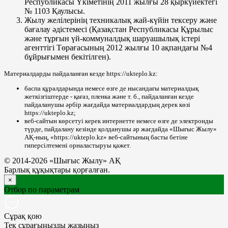
Республикасы Үкіметінің 2011 жылғы 28 қыркүйектегі
№ 1103 Қаулысы.
Жылу желілерінің техникалық жай-күйін тексеру және
бағалау әдістемесі (Қазақстан Республикасы Құрылыс
және тұрғын үй-коммуналдық шаруашылық істері
агенттігі Төрағасының 2012 жылғы 10 ақпандағы №4
бұйрығымен бекітілген).
Материалдарды пайдаланған кезде https://ukteplo.kz:
баспа құралдарында немесе өзге де нысандағы материалдық
жеткізгіштерде - қағаз, пленка және т. б., пайдаланған кезде
пайдаланушы әрбір жағдайда материалдардың дерек көзі
https://ukteplo.kz;
веб-сайтын көрсетуі керек интернетте немесе өзге де электронды
түрде, пайдалану кезінде қолданушы әр жағдайда «Шығыс Жылу»
АҚ-ның, «https://ukteplo.kz» веб-сайтының басты бетіне
гиперсілтемені орналастыруы қажет.
© 2014-2026 «Шығыс Жылу» АҚ
Барлық құқықтары қорғалған.
×
Отбор по параметрам
Сұрақ қою
Тек сұрағыңызды жазыңыз