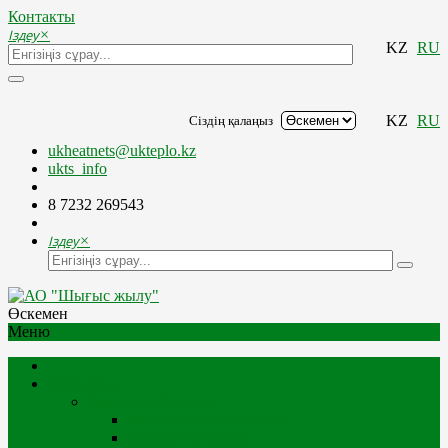
Контакты
Іздеу
×
KZ
RU
KZ
RU
Сіздің қалаңыз
ukheatnets@ukteplo.kz
ukts_info
8 7232 269543
Іздеу
×
Өскемен
Меню
Компания
Компания Туралы
Миссия және стратегия
Компания тарихы