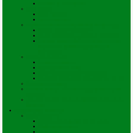
Өскемен қ. геопорталы
Шарт жасасу
Жеке тұлғалар
Заңды тұлғалар
Нормативтік және анықтамалық материалдар
Қызмет көрсету регламенті
Жылу энергиясын пайдалану ережелері
Өскемен қаласы бойынша коммуналдық
көрсетілетін қызметтерді ұсынудың
Қағидалары
Төлем және есептеу
Төлем опциялары
Қарызды бөліп төлеу
Дебиторлық берешекті өшіру/қосу
Жылумен жабдықтау үшін есептеу тәртібі
Энергияны үнемдеу
«Шығыс Жылу» АҚ-ның Риддер қаласындағы
филиалы
«Шығыс Жылу» АҚ Катонқарағай ауылындағы
филиалы
Цифрландыру жобалары
Біздің қызметтер
Коммуналдық қызметтер орталығы
Мобильді қосымша
Чатботтар