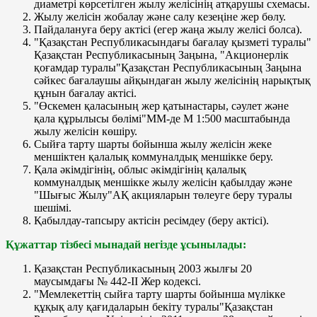
диаметрі көрсетілген жылу желісінің атқарушы схемасы.
Жылу желісін жобалау және салу кезеңіне жер бөлу.
Пайдалануға беру актісі (егер жаңа жылу желісі болса).
"Қазақстан Республикасындағы бағалау қызметі туралы"
Қазақстан Республикасының Заңына, "Акционерлік
қоғамдар туралы"Қазақстан Республикасының Заңына
сәйкес бағалаушы айқындаған жылу желісінің нарықтық
құнын бағалау актісі.
"Өскемен қаласының жер қатынастары, сәулет және
қала құрылысы бөлімі"ММ-де М 1:500 масштабында
жылу желісін көшіру.
Сыйға тарту шарты бойынша жылу желісін жеке
меншіктен қалалық коммуналдық меншікке беру.
Қала әкімдігінің, облыс әкімдігінің қалалық
коммуналдық меншікке жылу желісін қабылдау және
"Шығыс Жылу"АҚ акцияларын төлеуге беру туралы
шешімі.
Қабылдау-тапсыру актісін ресімдеу (беру актісі).
Құжаттар тізбесі мынадай негізде ұсынылады:
Қазақстан Республикасының 2003 жылғы 20
маусымдағы № 442-II Жер кодексі.
"Мемлекеттің сыйға тарту шарты бойынша мүлікке
құқық алу қағидаларын бекіту туралы"Қазақстан