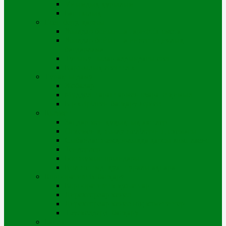
Ұйымдық құрылым
Басшылық
Есеп беру, қаржы
Жылдар бойынша тарифтік смета
Жылдар бойынша инвестициялық
бағдарлама
Тұтынушылар алдындағы есеп
Қаржылық есептілік
Тұрақты даму
Жобалар
Мүдделі тараптармен өзара іс-қимыл
Біріктірілген басқару жүйесі
Қызметі
Заңдар мен құқықтық актілер
Өскемен қ. жылу желілерінің схемасы
Сыбайлас жемқорлыққа қарсы комплаенс
Тендерлер
Бос жұмыс орындары
Қол жетімді қуат туралы ақпарат
Корпоративтік басқару
Корпоративтік құжаттар
Директорлар кеңесі
Директорлар кеңесінің комитеттері
Тәуекелдерді басқару
Байланыс