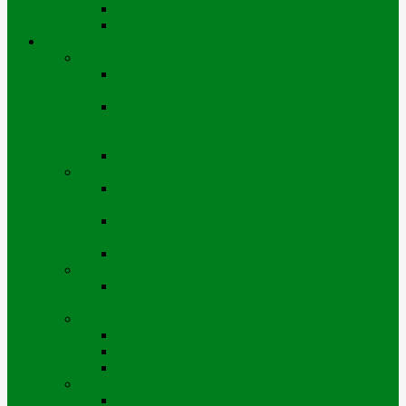
Мы на карте
Режимы работы
Потребителям
Приборы учета
Индивидуальные ПУ горячей воды
(водосчетчики)
Приборы учета теплоэнергии
(многоэтажные дома, хозяйствующие
субъекты и частный сектор)
Перечень ветхих, аварийных домов
Подготовка к отопительному сезону
Перечень работ по подготовке к
отопительному сезону
Виды испытаний систем ВСО, ГВС и
технологии проведения
Заявка для сдачи подготовительных работ
Подключение новых потребителей (мощностей)
Порядок подключения нового объекта
(новых площадей)
Тарифы
Для физических лиц
Для категории «Прочие»
Для бюджетных организаций
Выдача технических условий
Порядок выдачи тех.условий