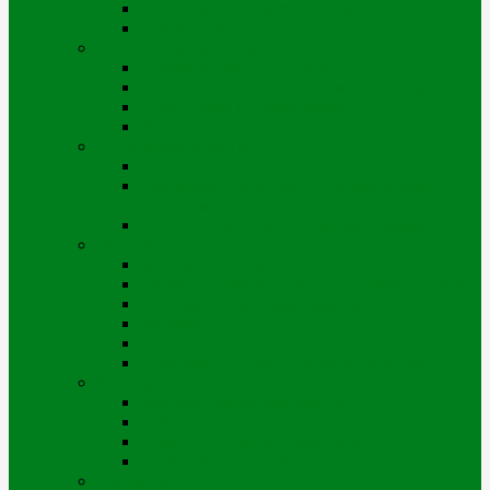
Организационная структура
Руководство
Отчетность, финансы
Тарифная смета по годам
Инвестиционная программа по годам
Отчет перед потребителями
Финансовая отчетность
Устойчивое развитие
Проекты
Взаимодействие с заинтересованными
сторонами
Интегрированная системы менеджмента
Деятельность
Законы и правовые акты
Схема тепловых сетей г. Усть-Каменогорска
Антикоррупционный комплаенс
Тендеры
Вакансии
Информация о доступных мощностях
Корпоративное управление
Корпоративные документы
Совет директоров
Комитеты Совета директоров
Управление рисками
Контакты