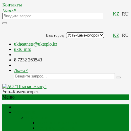
Контакты
Поиск
×
KZ
RU
KZ
RU
Ваш город
ukheatnets@ukteplo.kz
ukts_info
8 7232 269543
Поиск
×
Усть-Каменогорск
Меню
Компания
О Компании
Миссия и стратегия
История компании