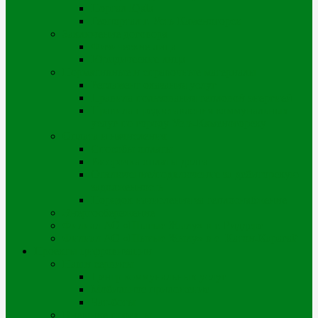
Портал iQala
Геопортал г. Усть-Каменогорск
Заключение договора
Физические лица
Юридические лица
Нормативные и справочные материалы
Регламент оказания услуг
Правила пользования тепловой энергией
Правила предоставления коммунальных
услуг по городу Усть-Каменогорску
Оплата и начисления
Способы оплаты
Рассрочка оплаты долга
Отключение/подключение за дебиторскую
задолженность
Порядок начисления за теплоснабжение
Энергосбережение
Филиал АО «Шығыс Жылу» в г. Риддере
Филиал АО «Шығыс Жылу» в с. Катон-Карагай
Проекты цифровизации
Наши сервисы
Центр коммунальных услуг
Мобильное приложение
Чат-боты
Внешние проекты