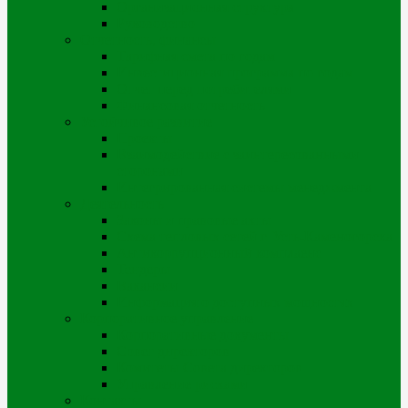
Организационная структура
Руководство
Отчетность, финансы
Тарифная смета по годам
Инвестиционная программа по годам
Отчет перед потребителями
Финансовая отчетность
Устойчивое развитие
Проекты
Взаимодействие с заинтересованными
сторонами
Интегрированная системы менеджмента
Деятельность
Законы и правовые акты
Схема тепловых сетей г. Усть-Каменогорска
Антикоррупционный комплаенс
Тендеры
Вакансии
Информация о доступных мощностях
Корпоративное управление
Корпоративные документы
Совет директоров
Комитеты Совета директоров
Управление рисками
Контакты