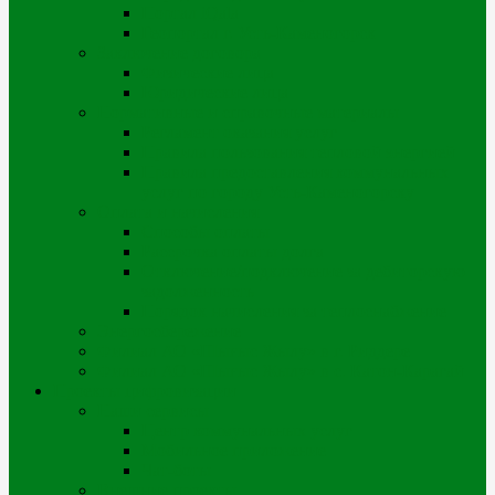
Портал iQala
Геопортал г. Усть-Каменогорск
Заключение договора
Физические лица
Юридические лица
Нормативные и справочные материалы
Регламент оказания услуг
Правила пользования тепловой энергией
Правила предоставления коммунальных
услуг по городу Усть-Каменогорску
Оплата и начисления
Способы оплаты
Рассрочка оплаты долга
Отключение/подключение за дебиторскую
задолженность
Порядок начисления за теплоснабжение
Энергосбережение
Филиал АО «Шығыс Жылу» в г. Риддере
Филиал АО «Шығыс Жылу» в с. Катон-Карагай
Проекты цифровизации
Наши сервисы
Центр коммунальных услуг
Мобильное приложение
Чат-боты
Внешние проекты