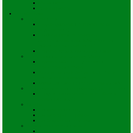
Мы на карте
Режимы работы
Потребителям
Приборы учета
Индивидуальные ПУ горячей воды
(водосчетчики)
Приборы учета теплоэнергии
(многоэтажные дома, хозяйствующие
субъекты и частный сектор)
Перечень ветхих, аварийных домов
Подготовка к отопительному сезону
Перечень работ по подготовке к
отопительному сезону
Виды испытаний систем ВСО, ГВС и
технологии проведения
Заявка для сдачи подготовительных работ
Подключение новых потребителей (мощностей)
Порядок подключения нового объекта
(новых площадей)
Тарифы
Для физических лиц
Для категории «Прочие»
Для бюджетных организаций
Выдача технических условий
Порядок выдачи тех.условий