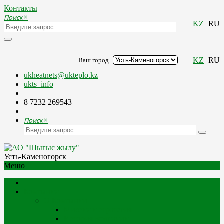
Контакты
Поиск
×
KZ
RU
KZ
RU
Ваш город
ukheatnets@ukteplo.kz
ukts_info
8 7232 269543
Поиск
×
Усть-Каменогорск
Меню
Компания
О Компании
Миссия и стратегия
История компании