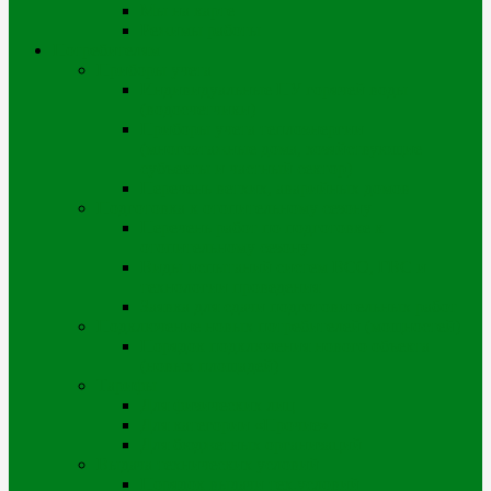
Мы на карте
Режимы работы
Потребителям
Приборы учета
Индивидуальные ПУ горячей воды
(водосчетчики)
Приборы учета теплоэнергии
(многоэтажные дома, хозяйствующие
субъекты и частный сектор)
Перечень ветхих, аварийных домов
Подготовка к отопительному сезону
Перечень работ по подготовке к
отопительному сезону
Виды испытаний систем ВСО, ГВС и
технологии проведения
Заявка для сдачи подготовительных работ
Подключение новых потребителей (мощностей)
Порядок подключения нового объекта
(новых площадей)
Тарифы
Для физических лиц
Для категории «Прочие»
Для бюджетных организаций
Выдача технических условий
Порядок выдачи тех.условий