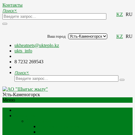
Контакты
Поиск
×
KZ
RU
KZ
RU
Ваш город
ukheatnets@ukteplo.kz
ukts_info
8 7232 269543
Поиск
×
Усть-Каменогорск
Меню
Компания
О Компании
Миссия и стратегия
История компании