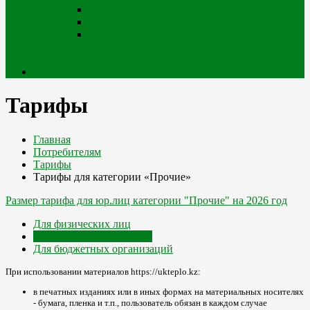
Портал iQala
Геопортал г. Усть-Каменогорск
Геоинформационный портал
Государственного градостроительного
кадастра
Кабинет
Тарифы
Главная
Потребителям
Тарифы
Тарифы для категории «Прочие»
Размер тарифа для юр.лиц категории "Прочие" на 2026 год
Для физических лиц
Для категории «Прочие»
Для бюджетных организаций
При использовании материалов https://ukteplo.kz:
в печатных изданиях или в иных формах на материальных носителях
- бумага, пленка и т.п., пользователь обязан в каждом случае