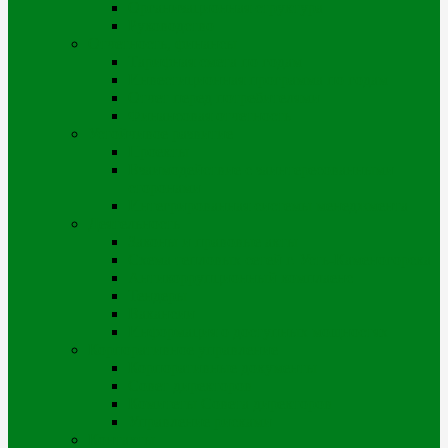
Организационная структура
Руководство
Отчетность, финансы
Тарифная смета по годам
Инвестиционная программа по годам
Отчет перед потребителями
Финансовая отчетность
Устойчивое развитие
Проекты
Взаимодействие с заинтересованными
сторонами
Интегрированная системы менеджмента
Деятельность
Законы и правовые акты
Схема тепловых сетей г. Усть-Каменогорска
Антикоррупционный комплаенс
Тендеры
Вакансии
Информация о доступных мощностях
Корпоративное управление
Корпоративные документы
Совет директоров
Комитеты Совета директоров
Управление рисками
Контакты