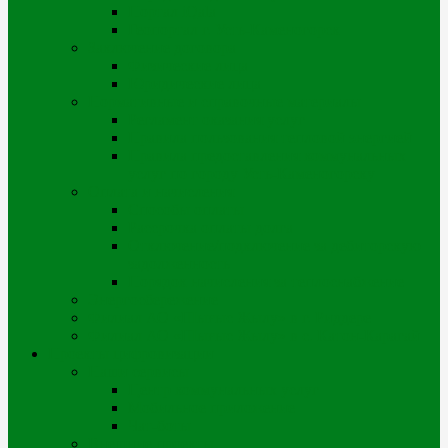
Портал iQala
Геопортал г. Усть-Каменогорск
Заключение договора
Физические лица
Юридические лица
Нормативные и справочные материалы
Регламент оказания услуг
Правила пользования тепловой энергией
Правила предоставления коммунальных
услуг по городу Усть-Каменогорску
Оплата и начисления
Способы оплаты
Рассрочка оплаты долга
Отключение/подключение за дебиторскую
задолженность
Порядок начисления за теплоснабжение
Энергосбережение
Филиал АО «Шығыс Жылу» в г. Риддере
Филиал АО «Шығыс Жылу» в с. Катон-Карагай
Проекты цифровизации
Наши сервисы
Центр коммунальных услуг
Мобильное приложение
Чат-боты
Внешние проекты