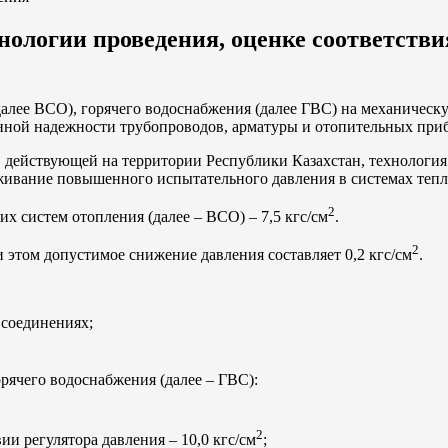
ологии проведения, оценке соответстви
алее ВСО), горячего водоснабжения (далее ГВС) на механическ
нной надежности трубопроводов, арматуры и отопительных при
 действующей на территории Республики Казахстан, технологи
живание повышенного испытательного давления в системах тепл
2
 систем отопления (далее – ВСО) – 7,5 кгс/см
.
2
 этом допустимое снижение давления составляет 0,2 кгс/см
.
 соединениях;
рячего водоснабжения (далее – ГВС):
2
и регулятора давления – 10,0 кгс/см
;