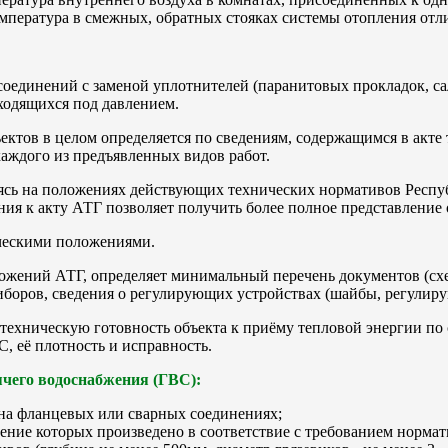
пература в смежных, обратных стояках системы отопления отлич
оединений с заменой уплотнителей (паранитовых прокладок, са
ходящихся под давлением.
ектов в целом определяется по сведениям, содержащимся в акте
ждого из предъявленных видов работ.
аясь на положениях действующих технических нормативов Респу
ния к акту АТГ позволяет получить более полное представление
ческими положениями.
ожений АТГ, определяет минимальный перечень документов (схе
оров, сведения о регулирующих устройствах (шайбы, регулирую
техническую готовность объекта к приёму тепловой энергии по 
 её плотность и исправность.
ячего водоснабжения (ГВС):
 на фланцевых или сварных соединениях;
ление которых произведено в соответствие с требованием нормат