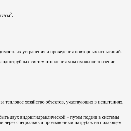
2
гс/см
.
димость их устранения и проведения повторных испытаний.
я однотрубных систем отопления максимальное значение
а тепловое хозяйство объектов, участвующих в испытаниях,
ыть двух видов:гидравлической – путем подачи в системы
или через специальный промывочный патрубок на подающем