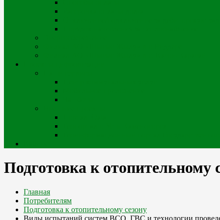
Способы оплаты
Рассрочка оплаты долга
Отключение/подключение за дебиторскую за
Порядок начисления за теплоснабжение
Энергосбережение
Филиал АО «Шығыс Жылу» в г. Риддере
Филиал АО «Шығыс Жылу» в с. Катон-Карагай
Проекты цифровизации
Наши сервисы
Центр коммунальных услуг
Мобильное приложение
Чат-боты
Внешние проекты
Портал iQala
Геопортал г. Усть-Каменогорск
Геоинформационный портал Государственного
Кабинет
Подготовка к отопительному 
Главная
Потребителям
Подготовка к отопительному сезону
Виды испытаний систем ВСО, ГВС и технологии провед