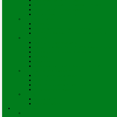
Тарифная смета по годам
Инвестиционная программа по годам
Отчет перед потребителями
Финансовая отчетность
Устойчивое развитие
Проекты
Взаимодействие с заинтересованными сторон
Интегрированная системы менеджмента
Деятельность
Законы и правовые акты
Схема тепловых сетей г. Усть-Каменогорска
Антикоррупционный комплаенс
Тендеры
Вакансии
Информация о доступных мощностях
Корпоративное управление
Корпоративные документы
Совет директоров
Комитеты Совета директоров
Управление рисками
Контакты
Мы на карте
Режимы работы
Потребителям
Приборы учета