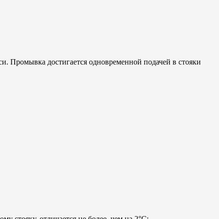
си. Промывка достигается одновременной подачей в стояки
у стояку, отличается не более, чем на 2°С;