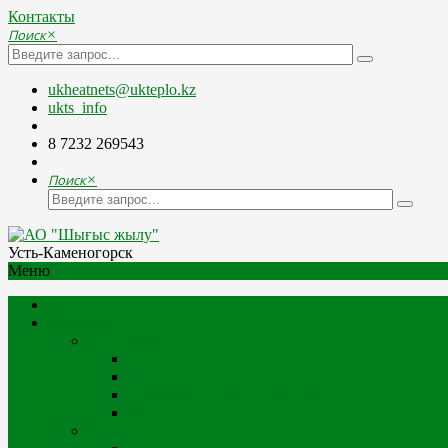
Контакты
Поиск
×
ukheatnets@ukteplo.kz
ukts_info
8 7232 269543
Поиск
×
Усть-Каменогорск
Меню
Компания
О Компании
Миссия и стратегия
История компании
Организационная структура
Руководство
Отчетность, финансы