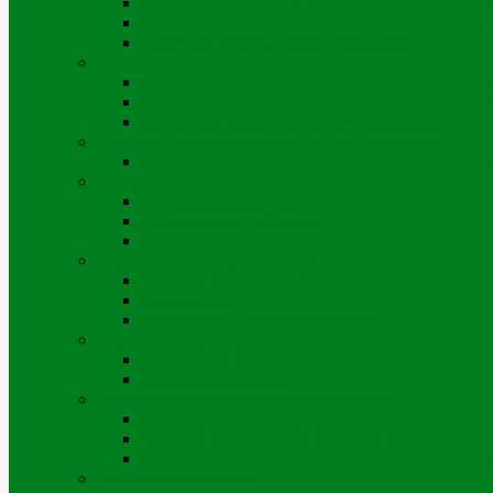
Индивидуальные ПУ горячей воды (водосчет
Приборы учета теплоэнергии (многоэтажные д
Перечень ветхих, аварийных домов
Подготовка к отопительному сезону
Перечень работ по подготовке к отопительно
Виды испытаний систем ВСО, ГВС и техноло
Заявка для сдачи подготовительных работ
Подключение новых потребителей (мощностей)
Порядок подключения нового объекта (новых
Тарифы
Для физических лиц
Для категории «Прочие»
Для бюджетных организаций
Выдача технических условий
Порядок выдачи тех.условий
Портал iQala
Геопортал г. Усть-Каменогорск
Заключение договора
Физические лица
Юридические лица
Нормативные и справочные материалы
Регламент оказания услуг
Правила пользования тепловой энергией
Правила предоставления коммунальных услуг
Оплата и начисления