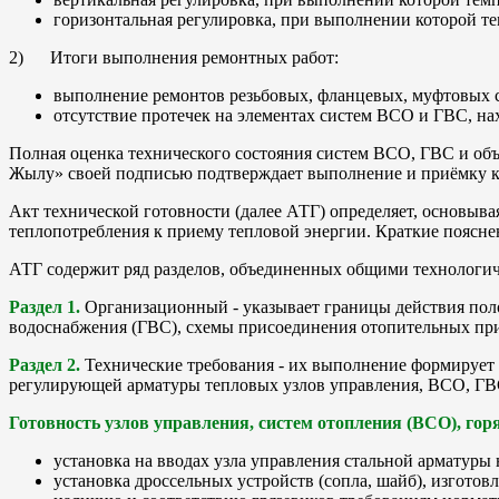
горизонтальная регулировка, при выполнении которой тем
2) Итоги выполнения ремонтных работ:
выполнение ремонтов резьбовых, фланцевых, муфтовых с
отсутствие протечек на элементах систем ВСО и ГВС, на
Полная оценка технического состояния систем ВСО, ГВС и объ
Жылу» своей подписью подтверждает выполнение и приёмку ка
Акт технической готовности (далее АТГ) определяет, основыв
теплопотребления к приему тепловой энергии. Краткие поясне
АТГ содержит ряд разделов, объединенных общими технологи
Раздел 1.
Организационный - указывает границы действия пол
водоснабжения (ГВС), схемы присоединения отопительных приб
Раздел 2.
Технические требования - их выполнение формирует 
регулирующей арматуры тепловых узлов управления, ВСО, ГВС,
Готовность узлов управления, систем отопления (ВСО), гор
установка на вводах узла управления стальной арматуры
установка дроссельных устройств (сопла, шайб), изготов