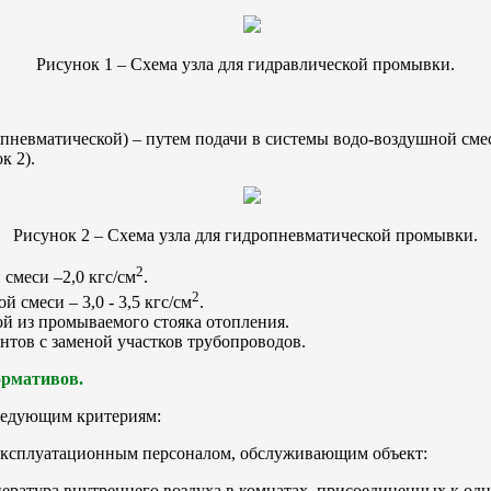
Рисунок 1 – Схема узла для гидравлической промывки.
пневматической) – путем подачи в системы водо-воздушной сме
к 2).
Рисунок 2 – Схема узла для гидропневматической промывки.
2
смеси –2,0 кгс/см
.
2
 смеси – 3,0 - 3,5 кгс/см
.
й из промываемого стояка отопления.
тов с заменой участков трубопроводов.
ормативов.
следующим критериям:
ксплуатационным персоналом, обслуживающим объект:
ратура внутреннего воздуха в комнатах, присоединенных к одном