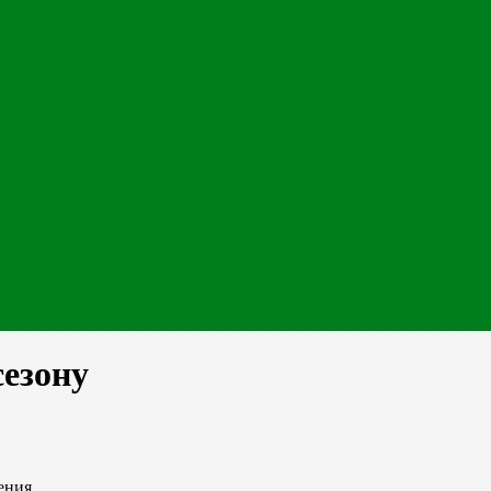
долженность
 градостроительного кадастра
сезону
ения