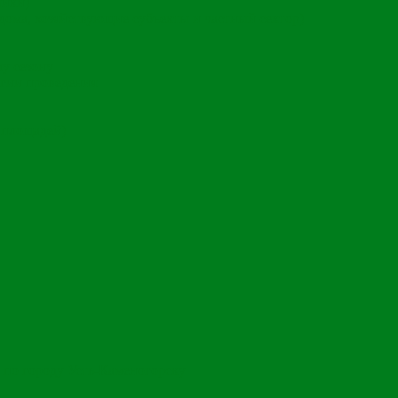
чики)
ома, хозяйствующие субъекты и частный сектор)
му сезону
гии проведения
 площадей)
 по городу Усть-Каменогорску