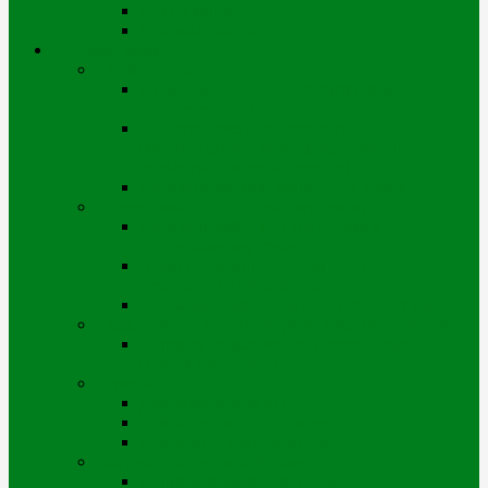
Мы на карте
Режимы работы
Потребителям
Приборы учета
Индивидуальные ПУ горячей воды
(водосчетчики)
Приборы учета теплоэнергии
(многоэтажные дома, хозяйствующие
субъекты и частный сектор)
Перечень ветхих, аварийных домов
Подготовка к отопительному сезону
Перечень работ по подготовке к
отопительному сезону
Виды испытаний систем ВСО, ГВС и
технологии проведения
Заявка для сдачи подготовительных работ
Подключение новых потребителей (мощностей)
Порядок подключения нового объекта
(новых площадей)
Тарифы
Для физических лиц
Для категории «Прочие»
Для бюджетных организаций
Выдача технических условий
Порядок выдачи тех.условий