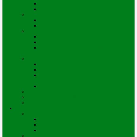
Портал iQala
Геопортал г. Усть-Каменогорск
Заключение договора
Физические лица
Юридические лица
Нормативные и справочные материалы
Регламент оказания услуг
Правила пользования тепловой энергией
Правила предоставления коммунальных
услуг по городу Усть-Каменогорску
Оплата и начисления
Способы оплаты
Рассрочка оплаты долга
Отключение/подключение за дебиторскую
задолженность
Порядок начисления за теплоснабжение
Энергосбережение
Филиал АО «Шығыс Жылу» в г. Риддере
Филиал АО «Шығыс Жылу» в с. Катон-Карагай
Проекты цифровизации
Наши сервисы
Центр коммунальных услуг
Мобильное приложение
Чат-боты
Внешние проекты