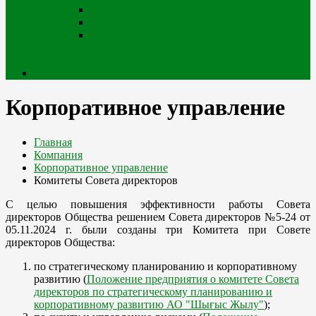
Портал iQala
Геопортал г. Усть-Каменогорск
Геоинформационный портал
Государственного градостроительного
кадастра
Кабинет
Корпоративное управление
Главная
Компания
Корпоративное управление
Комитеты Совета директоров
С целью повышения эффективности работы Совета
директоров Общества решением Совета директоров №5-24 от
05.11.2024 г. были созданы три Комитета при Совете
директоров Общества:
по стратегическому планированию и корпоративному
развитию (
Положение предприятия о комитете Совета
директоров по стратегическому планированию и
корпоративному развитию АО "Шығыс Жылу"
);