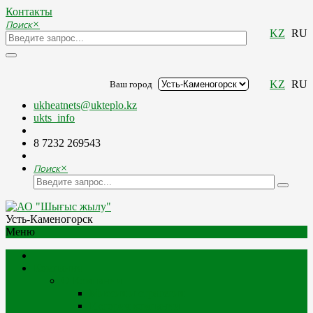
Контакты
Поиск
×
KZ
RU
KZ
RU
Ваш город
ukheatnets@ukteplo.kz
ukts_info
8 7232 269543
Поиск
×
Усть-Каменогорск
Меню
Компания
О Компании
Миссия и стратегия
История компании