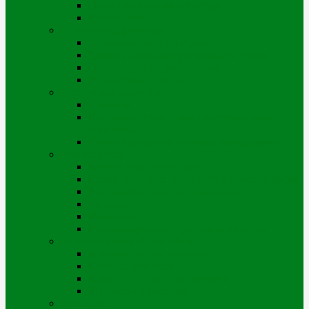
Организационная структура
Руководство
Отчетность, финансы
Тарифная смета по годам
Инвестиционная программа по годам
Отчет перед потребителями
Финансовая отчетность
Устойчивое развитие
Проекты
Взаимодействие с заинтересованными
сторонами
Интегрированная системы менеджмента
Деятельность
Законы и правовые акты
Схема тепловых сетей г. Усть-Каменогорска
Антикоррупционный комплаенс
Тендеры
Вакансии
Информация о доступных мощностях
Корпоративное управление
Корпоративные документы
Совет директоров
Комитеты Совета директоров
Управление рисками
Контакты