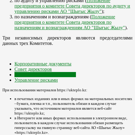
по аудиту и управлению рисками (
Положение
предприятия о комитете Совета директоров по аудиту и
управлению рисками АО "Шығыс Жылу"
);
по назначениям и вознаграждениям (
Положение
предприятия о комитете Совета директоров по
назначениям и вознаграждениям АО "Шығыс Жылу"
).
Три независимых директоров являются председателями
данных трех Комитетов.
Корпоративные документы
Совет директоров
Комитеты Совета директоров
Управление рисками
При использовании материалов https://ukteplo.kz:
в печатных изданиях или в иных формах на материальных носителях
- бумага, пленка и т.п., пользователь обязан в каждом случае
указывать, что источником материалов является веб-сайт
https://ukteplo.kz;
в Интернете или иных формах использования в электронном виде,
пользователь в каждом случае использования обязан размещать
гиперссылку на главную страницу веб-сайта АО «Шығыс Жылу»
«https://ukteplo.kz».