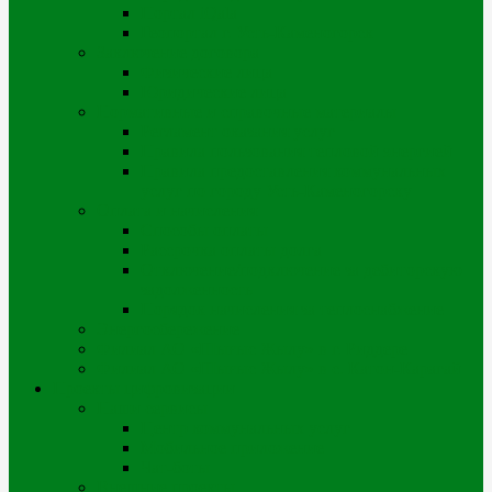
Портал iQala
Геопортал г. Усть-Каменогорск
Заключение договора
Физические лица
Юридические лица
Нормативные и справочные материалы
Регламент оказания услуг
Правила пользования тепловой энергией
Правила предоставления коммунальных
услуг по городу Усть-Каменогорску
Оплата и начисления
Способы оплаты
Рассрочка оплаты долга
Отключение/подключение за дебиторскую
задолженность
Порядок начисления за теплоснабжение
Энергосбережение
Филиал АО «Шығыс Жылу» в г. Риддере
Филиал АО «Шығыс Жылу» в с. Катон-Карагай
Проекты цифровизации
Наши сервисы
Центр коммунальных услуг
Мобильное приложение
Чат-боты
Внешние проекты