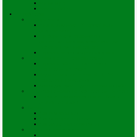
Мы на карте
Режимы работы
Потребителям
Приборы учета
Индивидуальные ПУ горячей воды
(водосчетчики)
Приборы учета теплоэнергии
(многоэтажные дома, хозяйствующие
субъекты и частный сектор)
Перечень ветхих, аварийных домов
Подготовка к отопительному сезону
Перечень работ по подготовке к
отопительному сезону
Виды испытаний систем ВСО, ГВС и
технологии проведения
Заявка для сдачи подготовительных работ
Подключение новых потребителей (мощностей)
Порядок подключения нового объекта
(новых площадей)
Тарифы
Для физических лиц
Для категории «Прочие»
Для бюджетных организаций
Выдача технических условий
Порядок выдачи тех.условий