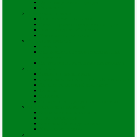
Организационная структура
Руководство
Отчетность, финансы
Тарифная смета по годам
Инвестиционная программа по годам
Отчет перед потребителями
Финансовая отчетность
Устойчивое развитие
Проекты
Взаимодействие с заинтересованными
сторонами
Интегрированная системы менеджмента
Деятельность
Законы и правовые акты
Схема тепловых сетей г. Усть-Каменогорска
Антикоррупционный комплаенс
Тендеры
Вакансии
Информация о доступных мощностях
Корпоративное управление
Корпоративные документы
Совет директоров
Комитеты Совета директоров
Управление рисками
Контакты