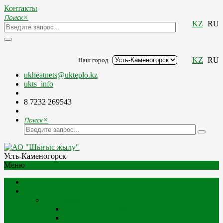
Контакты
Поиск
×
KZ
RU
KZ
RU
Ваш город
ukheatnets@ukteplo.kz
ukts_info
8 7232 269543
Поиск
×
Усть-Каменогорск
Меню
Компания
О Компании
Миссия и стратегия
История компании