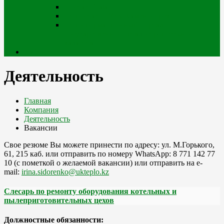
Портал iQala
Геопортал г. Усть-Каменогорск
Геоинформационный портал
Государственного градостроительного
кадастра
Кабинет
Деятельность
Главная
Компания
Деятельность
Вакансии
Свое резюме Вы можете принести по адресу: ул. М.Горького,
61, 215 каб. или отправить по номеру WhatsApp: 8 771 142 77
10 (с пометкой о желаемой вакансии) или отправить на е-
mail:
irina.sidorenko@ukteplo.kz
Cлесарь по ремонту оборудования котельных и
пылеприготовительных цехов
Должностные обязанности: