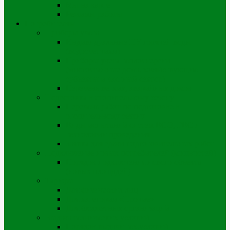
Мы на карте
Режимы работы
Потребителям
Приборы учета
Индивидуальные ПУ горячей воды
(водосчетчики)
Приборы учета теплоэнергии
(многоэтажные дома, хозяйствующие
субъекты и частный сектор)
Перечень ветхих, аварийных домов
Подготовка к отопительному сезону
Перечень работ по подготовке к
отопительному сезону
Виды испытаний систем ВСО, ГВС и
технологии проведения
Заявка для сдачи подготовительных работ
Подключение новых потребителей (мощностей)
Порядок подключения нового объекта
(новых площадей)
Тарифы
Для физических лиц
Для категории «Прочие»
Для бюджетных организаций
Выдача технических условий
Порядок выдачи тех.условий