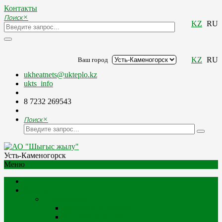
Контакты
Поиск
×
KZ
RU
KZ
RU
Ваш город
ukheatnets@ukteplo.kz
ukts_info
8 7232 269543
Поиск
×
Усть-Каменогорск
Меню
Компания
О Компании
Миссия и стратегия
История компании