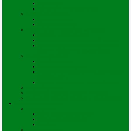
Портал iQala
Геопортал г. Усть-Каменогорск
Заключение договора
Физические лица
Юридические лица
Нормативные и справочные материалы
Регламент оказания услуг
Правила пользования тепловой энергией
Правила предоставления коммунальных
услуг по городу Усть-Каменогорску
Оплата и начисления
Способы оплаты
Рассрочка оплаты долга
Отключение/подключение за дебиторскую
задолженность
Порядок начисления за теплоснабжение
Энергосбережение
Филиал АО «Шығыс Жылу» в г. Риддере
Филиал АО «Шығыс Жылу» в с. Катон-Карагай
Проекты цифровизации
Наши сервисы
Центр коммунальных услуг
Мобильное приложение
Чат-боты
Внешние проекты