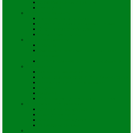
Организационная структура
Руководство
Отчетность, финансы
Тарифная смета по годам
Инвестиционная программа по годам
Отчет перед потребителями
Финансовая отчетность
Устойчивое развитие
Проекты
Взаимодействие с заинтересованными
сторонами
Интегрированная системы менеджмента
Деятельность
Законы и правовые акты
Схема тепловых сетей г. Усть-Каменогорска
Антикоррупционный комплаенс
Тендеры
Вакансии
Информация о доступных мощностях
Корпоративное управление
Корпоративные документы
Совет директоров
Комитеты Совета директоров
Управление рисками
Контакты