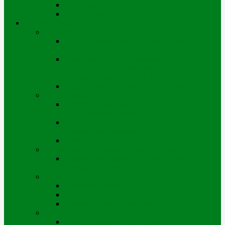
Мы на карте
Режимы работы
Потребителям
Приборы учета
Индивидуальные ПУ горячей воды
(водосчетчики)
Приборы учета теплоэнергии
(многоэтажные дома, хозяйствующие
субъекты и частный сектор)
Перечень ветхих, аварийных домов
Подготовка к отопительному сезону
Перечень работ по подготовке к
отопительному сезону
Виды испытаний систем ВСО, ГВС и
технологии проведения
Заявка для сдачи подготовительных работ
Подключение новых потребителей (мощностей)
Порядок подключения нового объекта
(новых площадей)
Тарифы
Для физических лиц
Для категории «Прочие»
Для бюджетных организаций
Выдача технических условий
Порядок выдачи тех.условий