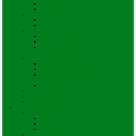
Портал iQala
Геопортал г. Усть-Каменогорск
Заключение договора
Физические лица
Юридические лица
Нормативные и справочные материалы
Регламент оказания услуг
Правила пользования тепловой энергией
Правила предоставления коммунальных
услуг по городу Усть-Каменогорску
Оплата и начисления
Способы оплаты
Рассрочка оплаты долга
Отключение/подключение за дебиторскую
задолженность
Порядок начисления за теплоснабжение
Энергосбережение
Филиал АО «Шығыс Жылу» в г. Риддере
Филиал АО «Шығыс Жылу» в с. Катон-Карагай
Проекты цифровизации
Наши сервисы
Центр коммунальных услуг
Мобильное приложение
Чат-боты
Внешние проекты