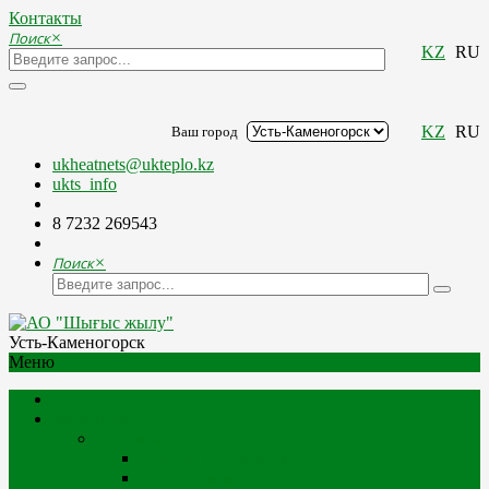
Контакты
Поиск
×
KZ
RU
KZ
RU
Ваш город
ukheatnets@ukteplo.kz
ukts_info
8 7232 269543
Поиск
×
Усть-Каменогорск
Меню
Компания
О Компании
Миссия и стратегия
История компании