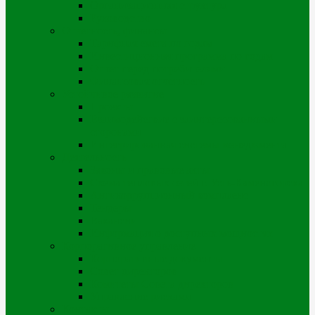
Организационная структура
Руководство
Отчетность, финансы
Тарифная смета по годам
Инвестиционная программа по годам
Отчет перед потребителями
Финансовая отчетность
Устойчивое развитие
Проекты
Взаимодействие с заинтересованными
сторонами
Интегрированная системы менеджмента
Деятельность
Законы и правовые акты
Схема тепловых сетей г. Усть-Каменогорска
Антикоррупционный комплаенс
Тендеры
Вакансии
Информация о доступных мощностях
Корпоративное управление
Корпоративные документы
Совет директоров
Комитеты Совета директоров
Управление рисками
Контакты