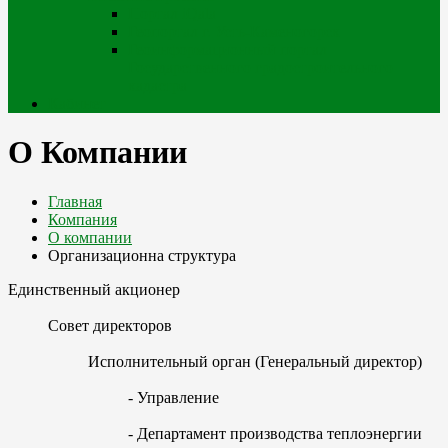
Портал iQala
Геопортал г. Усть-Каменогорск
Геоинформационный портал
Государственного градостроительного
кадастра
Кабинет
О Компании
Главная
Компания
О компании
Организационна структура
Единственный акционер
Совет директоров
Исполнительный орган (Генеральный директор)
- Управление
- Департамент производства теплоэнергии